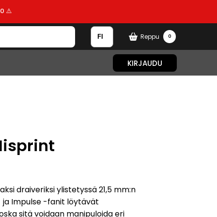
0 ⚠️
Reppu
0
KIRJAUDU
isprint
ksi draiveriksi ylistetyssä 21,5 mm:n
ja Impulse -fanit löytävät
, koska sitä voidaan manipuloida eri