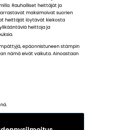
lmilla. Rauhalliset heittäjät ja
harrastavat maksimoivat suorien
at heittäjät löytävät kiekosta
ylikääntäviä heittoja ja
uksia.
stämpättyjä, epäonnistuneen stämpin
ataan nämä eivät vaikuta. Ainoastaan
änä.
ydennysilmoitus