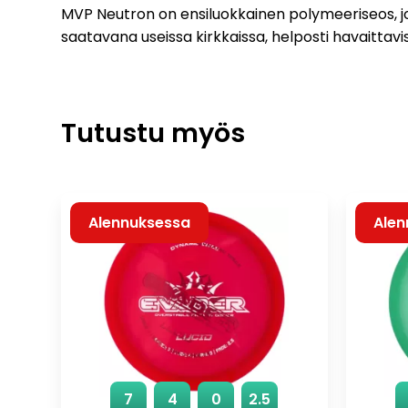
MVP Neutron on ensiluokkainen polymeeriseos, jo
saatavana useissa kirkkaissa, helposti havaittavi
Tutustu myös
Alennuksessa
Alen
7
4
0
2.5