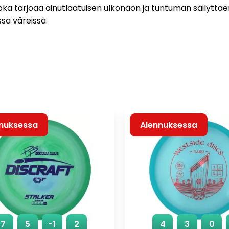
ka tarjoaa ainutlaatuisen ulkonäön ja tuntuman säilyttä
ssa väreissä.
nuksessa
Alennuksessa
7
5
-1
2
4
3
0