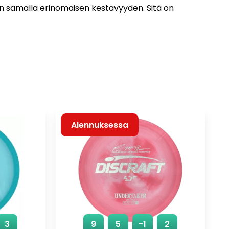
en samalla erinomaisen kestävyyden. Sitä on
Alennuksessa
3
9
5
-1
2