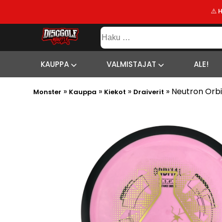
⚠️ 
KAUPPA
Haku:
VALMISTAJAT
SISÄLTÖ
SITEMAP
ALE!
KAUPPA
VALMISTAJAT
ALE!
UUSIMMAT
»
»
»
»
Neutron Orbit
LISÄYKSET
Monster
Kauppa
Kiekot
Draiverit