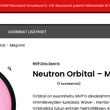
HUOM! Monsterit lomailevat 5.-9.8. Seuraavat paketit lähetetään 10.1
UUSIMMAT LISÄYKSET
al – Misprint
MVP Disc Sports
Neutron Orbital – M
(
1
tuotearvio)
Arvio
5.00
5:stä
Orbital on suunniteltu MVP:n alivakaimma
perustuen
rimmileveyden luokassa. Wave-, Inertia- 
Orbitalista tutun erittäin heittofiiliksen