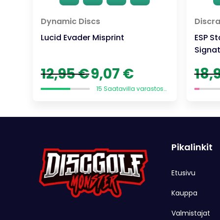
Dynamic Discs
Discra
Lucid Evader Misprint
ESP St
Signat
Alkuperäinen
Nykyinen
12,95
€
9,07
€
18,
hinta
hinta
oli:
on:
15 Saatavilla varastossa
12,95 €.
9,07 €.
Pikalinkit
Etusivu
Kauppa
Valmistajat