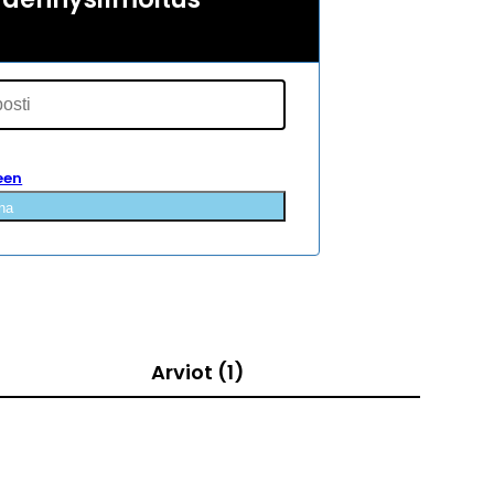
een
na
Arviot (1)