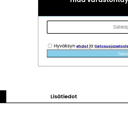
Hyväksyn
ja
ehdot
tietosuojaselost
Tallen
Lisätiedot