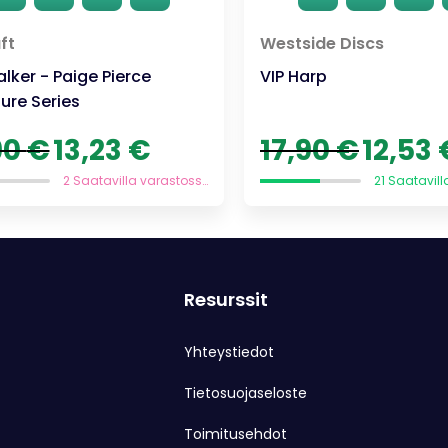
ft
Westside Discs
alker - Paige Pierce
VIP Harp
ure Series
Alkuperäinen
Nykyinen
Alkuperäine
90
€
13,23
€
17,90
€
12,53
hinta
hinta
hinta
oli:
on:
oli:
2 Saatavilla varastossa
18,90 €.
13,23 €.
17,90 €.
Resurssit
Yhteystiedot
Tietosuojaseloste
Toimitusehdot