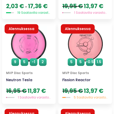
Hintaluokka:
Alkuperäinen
Nykyi
2,03
€
17,36
€
19,95
€
13,97
€
–
2,03 €
hinta
hinta
19 Saatavilla varastossa
1 Saatavilla varastossa
-
oli:
on:
17,36 €
19,95 €.
13,97 
Alennuksessa
Alennuksessa
9
5
-1
2
5
5
-0.5
1.5
MVP Disc Sports
MVP Disc Sports
Neutron Tesla
Fission Reactor
Alkuperäinen
Nykyinen
Alkuperäinen
Nykyi
16,95
€
11,87
€
19,95
€
13,97
€
hinta
hinta
hinta
hinta
1 Saatavilla varastossa
5 Saatavilla varastossa
oli:
on:
oli:
on:
16,95 €.
11,87 €.
19,95 €.
13,97 
Alennuksessa
Alennuksessa