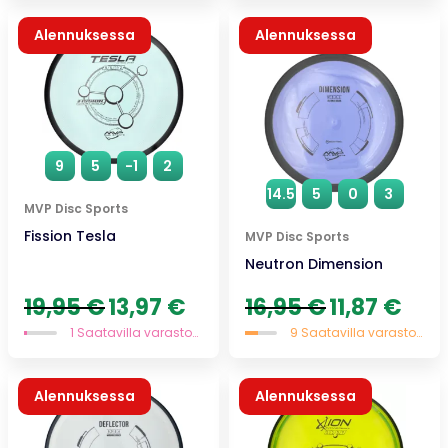
Alennuksessa
Alennuksessa
Uutuus
9
5
-1
2
14.5
5
0
3
MVP Disc Sports
Fission Tesla
MVP Disc Sports
Neutron Dimension
Alkuperäinen
Nykyinen
Alkuperäinen
Nykyi
19,95
€
13,97
€
16,95
€
11,87
€
hinta
hinta
hinta
hinta
1 Saatavilla varastossa
9 Saatavilla varastossa
oli:
on:
oli:
on:
19,95 €.
13,97 €.
16,95 €.
11,87 €
Alennuksessa
Alennuksessa