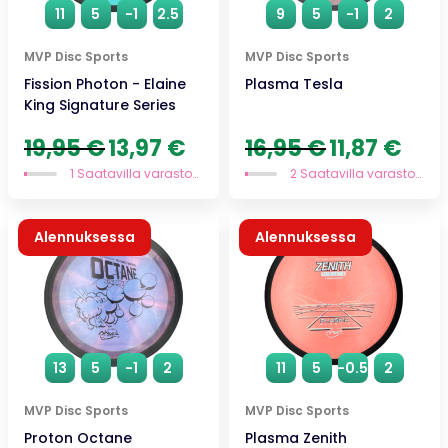
11
5
-1
2.5
9
5
-1
2
MVP Disc Sports
MVP Disc Sports
Fission Photon - Elaine
Plasma Tesla
King Signature Series
Alkuperäinen
Nykyinen
Alkuperäinen
Nykyi
19,95
€
13,97
€
16,95
€
11,87
€
hinta
hinta
hinta
hinta
1 Saatavilla varastossa
2 Saatavilla varastossa
oli:
on:
oli:
on:
19,95 €.
13,97 €.
16,95 €.
11,87 €
Alennuksessa
Alennuksessa
13
5
-1
2
11
5
-0.5
2
MVP Disc Sports
MVP Disc Sports
Proton Octane
Plasma Zenith