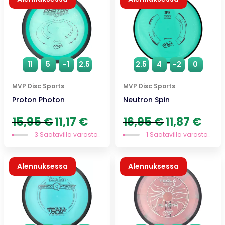
11
5
-1
2.5
2.5
4
-2
0
MVP Disc Sports
MVP Disc Sports
Proton Photon
Neutron Spin
Alkuperäinen
Nykyinen
Alkuperäinen
Nykyi
15,95
€
11,17
€
16,95
€
11,87
€
hinta
hinta
hinta
hinta
3 Saatavilla varastossa
1 Saatavilla varastossa
oli:
on:
oli:
on:
15,95 €.
11,17 €.
16,95 €.
11,87 €
Alennuksessa
Alennuksessa