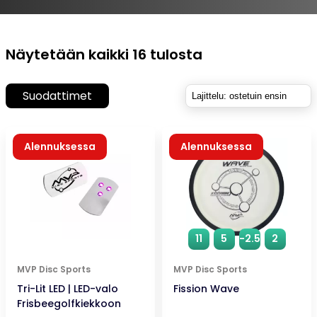
Suosituimmat
Näytetään kaikki 16 tulosta
ensin
Suodattimet
Alennuksessa
Alennuksessa
11
5
-2.5
2
MVP Disc Sports
MVP Disc Sports
Tri-Lit LED | LED-valo
Fission Wave
Frisbeegolfkiekkoon