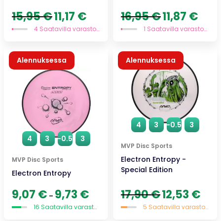
Alkuperäinen
Nykyinen
Alkuperäinen
Nykyi
15,95
€
11,17
€
16,95
€
11,87
€
hinta
hinta
hinta
hinta
4 Saatavilla varastossa
1 Saatavilla varastossa
oli:
on:
oli:
on:
15,95 €.
11,17 €.
16,95 €.
11,87 €
Alennuksessa
Alennuksessa
Uutuus
4
3
-0.5
3
4
3
-0.5
3
MVP Disc Sports
Electron Entropy -
MVP Disc Sports
Special Edition
Electron Entropy
Hintaluokka:
Alkuperäinen
Nykyi
9,07
€
9,73
€
17,90
€
12,53
€
–
9,07 €
hinta
hinta
16 Saatavilla varastossa
5 Saatavilla varastossa
-
oli:
on:
9,73 €
17,90 €.
12,53 