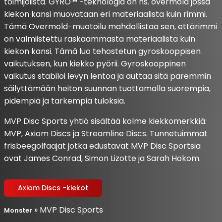
toimijoiista. GYRO™ -teknologia on ns. overmold jossa
kiekon kansi muovataan eri materiaalista kuin rimmi.
Tämä Overmold-muotoilu mahdollistaa sen, ettärimmi
on valmiistettu raskaammasta materiaalista kuin
kiekon kansi. Tämä luo tehostetun gyroskooppisen
vaikutuksen, kun kiekko pyörii. Gyroskooppinen
vaikutus stabiloi levyn lentoa ja auttaa sitä paremmin
säilyttämään heiton suunnan tuottamalla suorempia,
pidempiä ja tarkempia tuloksia.
MVP Disc Sports yhtiö sisältää kolme kiekkomerkkiä:
MVP, Axiom Discs ja Streamline Discs. Tunnetuimmat
frisbeegolfaajat jotka edustavat MVP Disc Sportsia
ovat James Conrad, Simon Lizotte ja Sarah Hokom.
Axiom Discs -kiekot
»
MVP Disc Sports
Monster