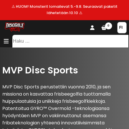
⚠️ HUOM! Monsterit lomailevat 5.-9.8. Seuraavat paketit
lähetetään 10.10 ⚠️
KAUPPA
0
SISÄLTÖ
SITEMAP
VALMISTAJAT
Haku:
ALE!
UUSIMMAT
LISÄYKSET
MVP Disc Sports
MVP Disc Sports perustettiin vuonna 2010, ja sen
missiona on kasvattaa frisbeegolfia tuottamalla
huippulaatuisia ja uniikkeja frisbeegolfkiekkoja.
Patentoitua GYRO™ Overmold -teknologiaansa
hyödyntäen MVP on vakiinnuttanut asemansa
fribateknologian yhteenä innovatiiivisimmista