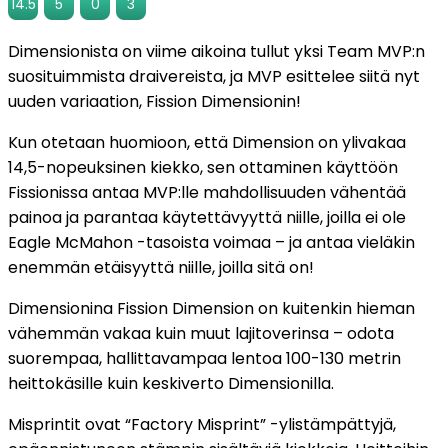
14.5
5
0
3
Dimensionista on viime aikoina tullut yksi Team MVP:n
suosituimmista draivereista, ja MVP esittelee siitä nyt
uuden variaation, Fission Dimensionin!
Kun otetaan huomioon, että Dimension on ylivakaa
14,5-nopeuksinen kiekko, sen ottaminen käyttöön
Fissionissa antaa MVP:lle mahdollisuuden vähentää
painoa ja parantaa käytettävyyttä niille, joilla ei ole
Eagle McMahon -tasoista voimaa – ja antaa vieläkin
enemmän etäisyyttä niille, joilla sitä on!
Dimensionina Fission Dimension on kuitenkin hieman
vähemmän vakaa kuin muut lajitoverinsa – odota
suorempaa, hallittavampaa lentoa 100-130 metrin
heittokäsille kuin keskiverto Dimensionilla.
Misprintit ovat “Factory Misprint” -ylistämpättyjä,