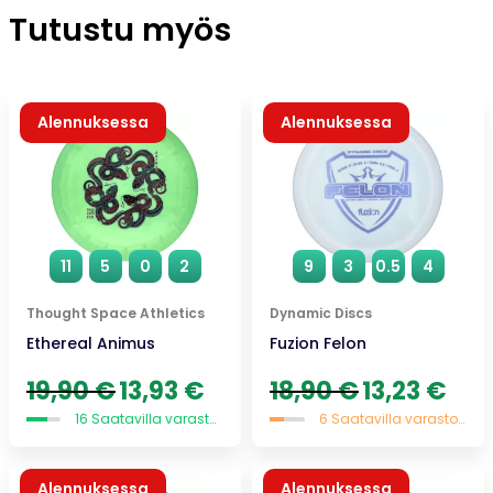
Tutustu myös
Alennuksessa
Alennuksessa
11
5
0
2
9
3
0.5
4
Thought Space Athletics
Dynamic Discs
Ethereal Animus
Fuzion Felon
Alkuperäinen
Nykyinen
Alkuperäinen
Nykyi
19,90
€
13,93
€
18,90
€
13,23
€
hinta
hinta
hinta
hinta
16 Saatavilla varastossa
6 Saatavilla varastossa
oli:
on:
oli:
on:
19,90 €.
13,93 €.
18,90 €.
13,23 
Alennuksessa
Alennuksessa