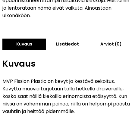
epäonnistuneen stämpin sisältäviä kiekkoja. Heittoihin
ja lentorataan nämä eivät vaikuta. Ainoastaan
ulkonäköön.
Kuvaus
Lisätiedot
Arviot (0)
Kuvaus
MVP Fission Plastic on kevyt ja kestävä sekoitus.
Kevyttä muovia tarjotaan tällä hetkellä draivereille,
koska saat näillä kiekoilla erinomaista etäisyyttä. Kun
niissä on vähemmän painoa, niillä on helpompi päästä
vauhtiin ja heittää pidemmälle.