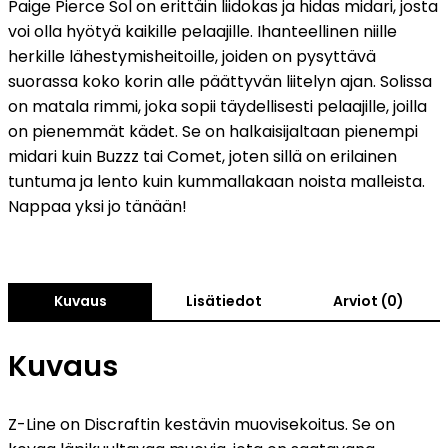
Paige Pierce Sol on erittäin liidokas ja hidas midari, josta
voi olla hyötyä kaikille pelaajille. Ihanteellinen niille
herkille lähestymisheitoille, joiden on pysyttävä
suorassa koko korin alle päättyvän liitelyn ajan. Solissa
on matala rimmi, joka sopii täydellisesti pelaajille, joilla
on pienemmät kädet. Se on halkaisijaltaan pienempi
midari kuin Buzzz tai Comet, joten sillä on erilainen
tuntuma ja lento kuin kummallakaan noista malleista.
Nappaa yksi jo tänään!
Kuvaus
Lisätiedot
Arviot (0)
Kuvaus
Z-Line on Discraftin kestävin muovisekoitus. Se on