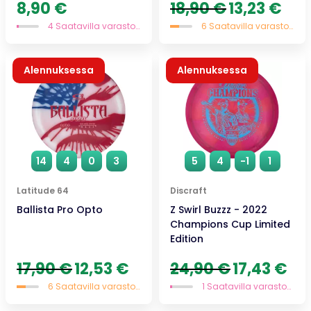
Alkuperäinen
Nykyi
8,90
€
18,90
€
13,23
€
hinta
hinta
4 Saatavilla varastossa
6 Saatavilla varastossa
oli:
on:
18,90 €.
13,23 
Alennuksessa
Alennuksessa
14
4
0
3
5
4
-1
1
Latitude 64
Discraft
Ballista Pro Opto
Z Swirl Buzzz - 2022
Champions Cup Limited
Edition
Alkuperäinen
Nykyinen
Alkuperäinen
Nyky
17,90
€
12,53
€
24,90
€
17,43
€
hinta
hinta
hinta
hint
6 Saatavilla varastossa
1 Saatavilla varastossa
oli:
on:
oli:
on:
17,90 €.
12,53 €.
24,90 €.
17,43