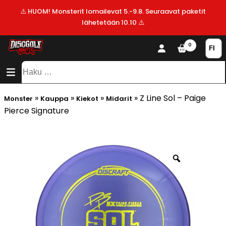
⚠️ HUOM! Monsterit lomailevat 5.-9.8. Seuraavat paketit
lähetetään 10.10 ⚠️
KAUPPA
0
SISÄLTÖ
SITEMAP
VALMISTAJAT
Haku:
ALE!
»
»
»
»
Z Line Sol – Paige
Monster
Kauppa
Kiekot
Midarit
UUSIMMAT
Pierce Signature
LISÄYKSET