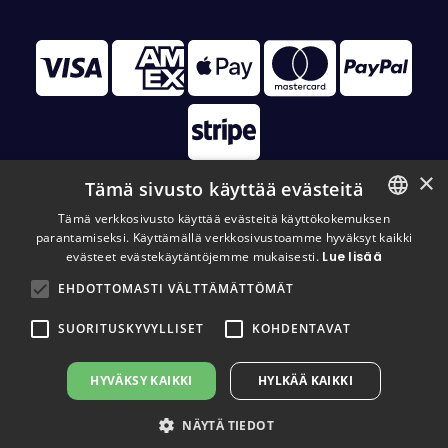
×
Tämä sivusto käyttää evästeitä
Tämä verkkosivusto käyttää evästeitä käyttökokemuksen
parantamiseksi. Käyttämällä verkkosivustoamme hyväksyt kaikki
FINNISH
© 2026 Disc Golf Monster All Rights Reserved
evästeet evästekäytäntöjemme mukaisesti.
Lue lisää
FINNISH
EHDOTTOMASTI VÄLTTÄMÄTTÖMÄT
ENGLISH
SUORITUSKYVYLLISET
KOHDENTAVAT
HYVÄKSY KAIKKI
HYLKÄÄ KAIKKI
NÄYTÄ TIEDOT
⚠️ HUOM! Monsterit lomailevat 5.-9.8. Seuraavat paketit l