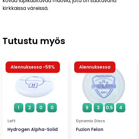
kovaa läpikuultavaa muovia, jota on saatavana
kirkkaissa väreissä.
Tutustu myös
Alennuksessa -59%
Alennuksessa
1
2
0
0
9
3
0.5
4
Løft
Dynamic Discs
Hydrogen Alpha-Solid
Fuzion Felon