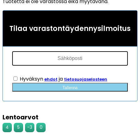
Tuotetta ei ole varastossa eikä myytävänä.
Tilaa varastontäydennysilmoitus
Hyväksyn
ja
ehdot
tietosuojaselosteen
Tallenna
Lentoarvot
4
5
-3
0