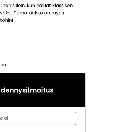
inen silloin, kun haluat klassisen
hvaksi. Tämä kiekko on myös
tohin!
änä.
ydennysilmoitus