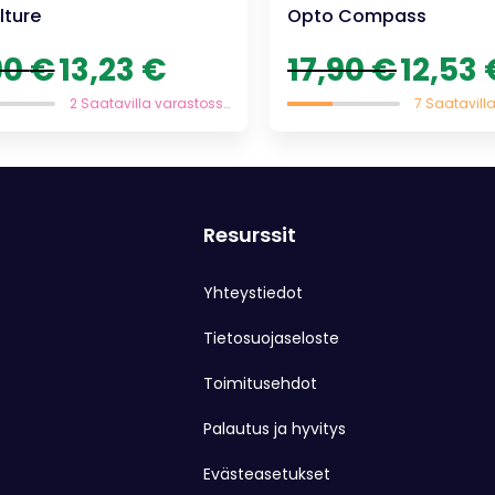
lture
Opto Compass
Alkuperäinen
Nykyinen
Alkuperäine
90
€
13,23
€
17,90
€
12,53
hinta
hinta
hinta
oli:
on:
oli:
2 Saatavilla varastossa
18,90 €.
13,23 €.
17,90 €.
Resurssit
Yhteystiedot
Tietosuojaseloste
Toimitusehdot
Palautus ja hyvitys
Evästeasetukset