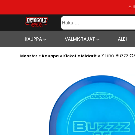
⚠️ 
KAUPPA
Haku:
VALMISTAJAT
SISÄLTÖ
SITEMAP
ALE!
KAUPPA
VALMISTAJAT
ALE!
UUSIMMAT
»
»
»
»
Z Line Buzzz O
LISÄYKSET
Monster
Kauppa
Kiekot
Midarit