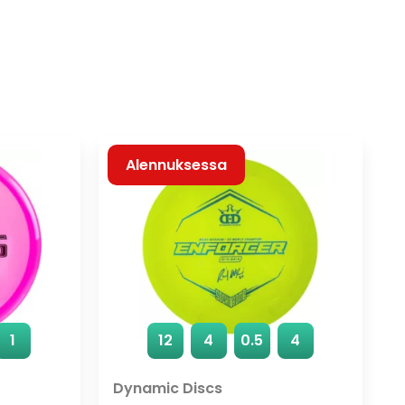
Alennuksessa
1
12
4
0.5
4
Dynamic Discs