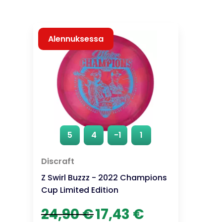
Alennuksessa
5
4
-1
1
Discraft
Z Swirl Buzzz - 2022 Champions
Cup Limited Edition
Alkuperäinen
Nykyinen
24,90
€
17,43
€
hinta
hinta