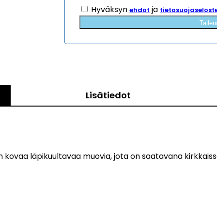
Hyväksyn
ja
ehdot
tietosuojaselost
Tallen
Lisätiedot
on kovaa läpikuultavaa muovia, jota on saatavana kirkkaiss