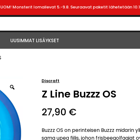
HUOM! Monsterit lomailevat 5.-9.8. Seuraavat paketit lähetetään 10.1
UUSIMMAT LISÄYKSET
S
Discraft
Z Line Buzzz OS
27,90
€
Buzzz OS on perinteisen Buzzz midarin yl
sama upea fiilis, johon frisbeegolfaajat