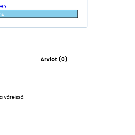
een
na
Arviot (0)
a väreissä.