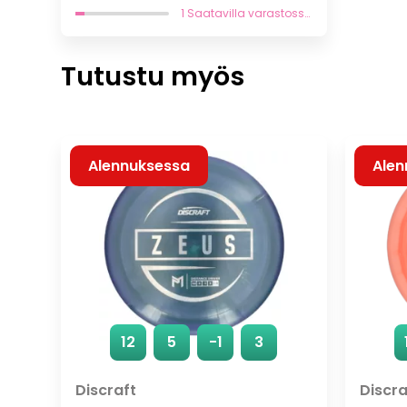
oli:
on:
1 Saatavilla varastossa
24,90 €.
17,43 €.
Tutustu myös
Alennuksessa
Alen
12
5
-1
3
Discraft
Discra