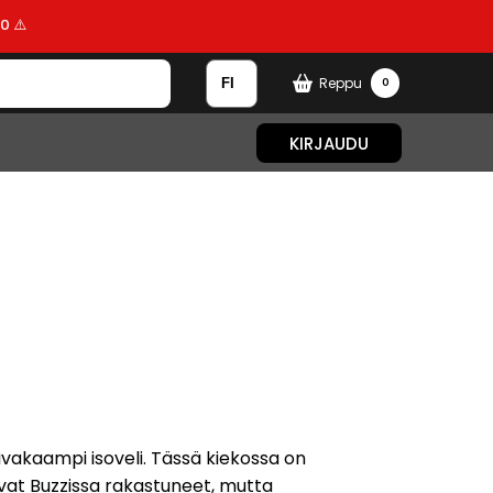
0 ⚠️
Reppu
0
KIRJAUDU
ivakaampi isoveli. Tässä kiekossa on
 ovat Buzzissa rakastuneet, mutta