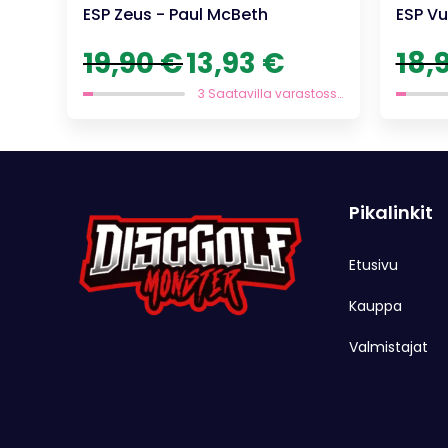
ESP Zeus - Paul McBeth
ESP Vu
Alkuperäinen
Nykyinen
19,90
€
13,93
€
18,
hinta
hinta
oli:
on:
3 Saatavilla varastossa
19,90 €.
13,93 €.
Pikalinkit
Etusivu
Kauppa
Valmistajat