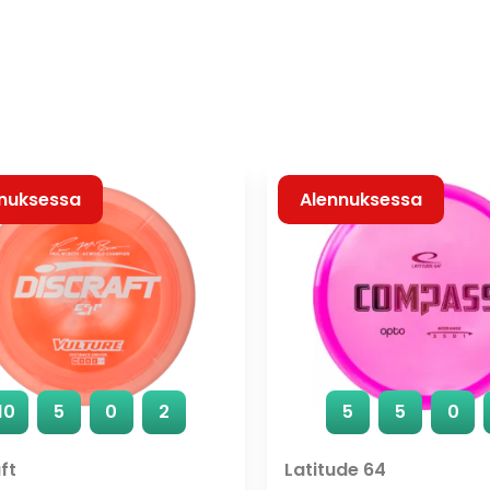
nuksessa
Alennuksessa
10
5
0
2
5
5
0
ft
Latitude 64