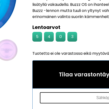
lisätyllä vakaudella. Buzzz OS on ihanteell
Buzzz -lennon mutta tuuli on yltynyt va
erinomainen valinta suoriin kämmenheit
Lentoarvot
5
4
0
3
Tuotetta ei ole varastossa eikä myytäv
Tilaa varastontä