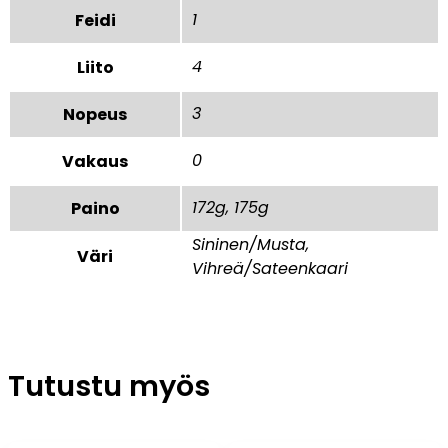
1
Feidi
4
Liito
3
Nopeus
0
Vakaus
172g, 175g
Paino
Sininen/Musta,
Väri
Vihreä/Sateenkaari
Tutustu myös