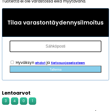
Tuotetta ei ole varastossa eikä myytävänä.
Tilaa varastontäydennysilmoitus
Hyväksyn
ja
ehdot
tietosuojaselosteen
Tallenna
Lentoarvot
3
4
0
1