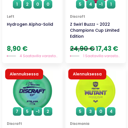
1
2
0
0
5
4
-1
1
Løft
Discraft
Hydrogen Alpha-Solid
Z Swirl Buzzz - 2022
Champions Cup Limited
Edition
Alkuperäinen
Nyky
8,90
€
24,90
€
17,43
€
hinta
hint
4 Saatavilla varastossa
1 Saatavilla varastossa
oli:
on:
24,90 €.
17,43
Alennuksessa
Alennuksessa
7
5
-1
2
5
3
0
4
Discraft
Discmania