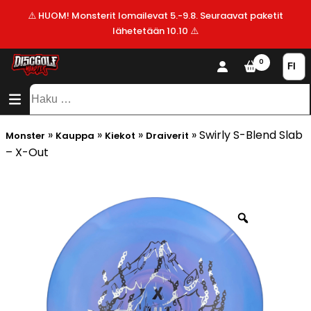
⚠️ HUOM! Monsterit lomailevat 5.-9.8. Seuraavat paketit
lähetetään 10.10 ⚠️
KAUPPA
0
SISÄLTÖ
SITEMAP
VALMISTAJAT
Haku:
ALE!
»
»
»
»
Swirly S-Blend Slab
Monster
Kauppa
Kiekot
Draiverit
UUSIMMAT
– X-Out
LISÄYKSET