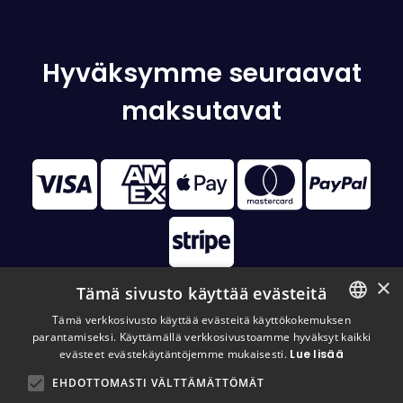
Hyväksymme seuraavat
maksutavat
×
Tämä sivusto käyttää evästeitä
Tämä verkkosivusto käyttää evästeitä käyttökokemuksen
parantamiseksi. Käyttämällä verkkosivustoamme hyväksyt kaikki
FINNISH
© 2026 Disc Golf Monster All Rights Reserved
evästeet evästekäytäntöjemme mukaisesti.
Lue lisää
FINNISH
EHDOTTOMASTI VÄLTTÄMÄTTÖMÄT
ENGLISH