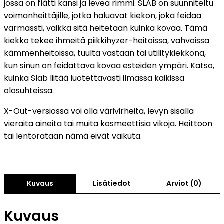
jossa on flätti kansi ja leveä rimmi. SLAB on suunniteltu
voimanheittäjille, jotka haluavat kiekon, joka feidaa
varmassti, vaikka sitä heitetään kuinka kovaa. Tämä
kiekko tekee ihmeitä piikkihyzer-heitoissa, vahvoissa
kämmenheitoissa, tuulta vastaan tai utilitykiekkona,
kun sinun on feidattava kovaa esteiden ympäri. Katso,
kuinka Slab liitää luotettavasti ilmassa kaikissa
olosuhteissa.
X-Out-versiossa voi olla värivirheitä, levyn sisällä
vieraita aineita tai muita kosmeettisia vikoja. Heittoon
tai lentorataan nämä eivät vaikuta.
Kuvaus
Lisätiedot
Arviot (0)
Kuvaus