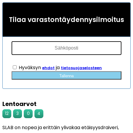
Tilaa varastontäydennysilmoitus
Hyväksyn
ja
ehdot
tietosuojaselosteen
Tallenna
Lentoarvot
12
3
0
4
SLAB on nopea ja erittäin ylivakaa etäisyysdraiveri,