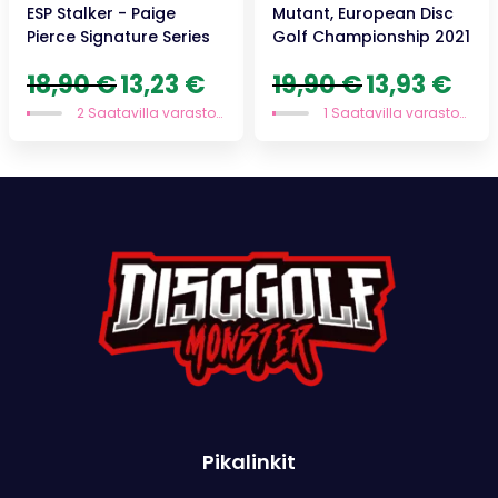
ESP Stalker - Paige
Mutant, European Disc
Pierce Signature Series
Golf Championship 2021
Alkuperäinen
Nykyinen
Alkuperäinen
Nykyi
18,90
€
13,23
€
19,90
€
13,93
€
hinta
hinta
hinta
hinta
2 Saatavilla varastossa
1 Saatavilla varastossa
oli:
on:
oli:
on:
18,90 €.
13,23 €.
19,90 €.
13,93 
Pikalinkit