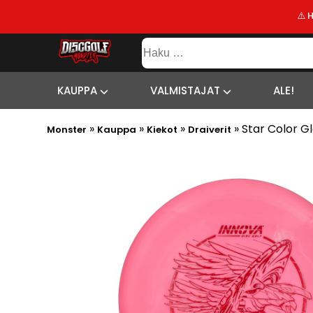
⚠️ 
KAUPPA
Haku:
VALMISTAJAT
SISÄLTÖ
SITEMAP
ALE!
KAUPPA
VALMISTAJAT
ALE!
UUSIMMAT
»
»
»
»
Star Color G
LISÄYKSET
Monster
Kauppa
Kiekot
Draiverit