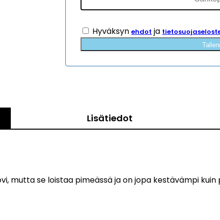
Hyväksyn
ja
ehdot
tietosuojaselost
Tallen
Lisätiedot
, mutta se loistaa pimeässä ja on jopa kestävämpi kuin p