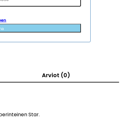
een
na
Arviot (0)
erinteinen Star.