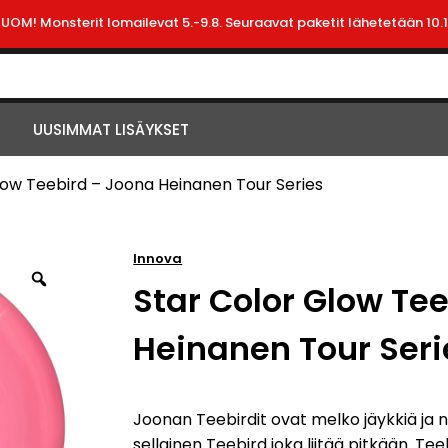
HUOM! Monsterit lomailevat 5.-9.8. Seuraavat paketit lähetetään 10.1
UUSIMMAT LISÄYKSET
low Teebird – Joona Heinanen Tour Series
Innova
Star Color Glow Te
Heinanen Tour Seri
Joonan Teebirdit ovat melko jäykkiä ja ni
sellainen Teebird joka liitää pitkään. Te