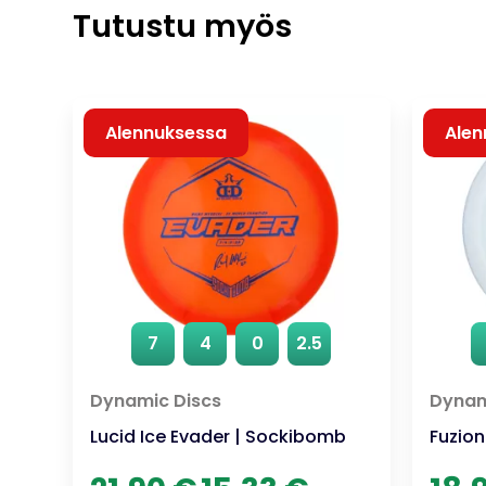
Tutustu myös
Alennuksessa
Alen
7
4
0
2.5
Dynamic Discs
Dynam
Lucid Ice Evader | Sockibomb
Fuzion
Alkuperäinen
Nykyinen