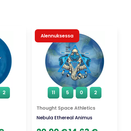
Alennuksessa
2
11
5
0
2
Thought Space Athletics
Nebula Ethereal Animus
en
Nykyinen
Alkuperäinen
Nykyinen