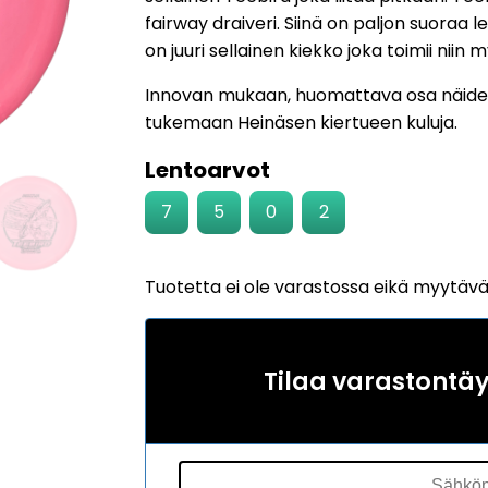
fairway draiveri. Siinä on paljon suoraa l
on juuri sellainen kiekko joka toimii niin
Innovan mukaan, huomattava osa näide
tukemaan Heinäsen kiertueen kuluja.
Lentoarvot
7
5
0
2
Tuotetta ei ole varastossa eikä myytäv
Tilaa varastontä