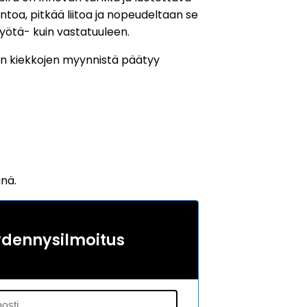
entoa, pitkää liitoa ja nopeudeltaan se
 myötä- kuin vastatuuleen.
n kiekkojen myynnistä päätyy
änä.
ydennysilmoitus