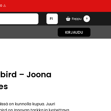
0 ⚠️
Reppu
0
KIRJAUDU
ebird – Joona
es
issä on kunnolla kupua. Juuri
ebird on Innovan tarkka ja luotettava