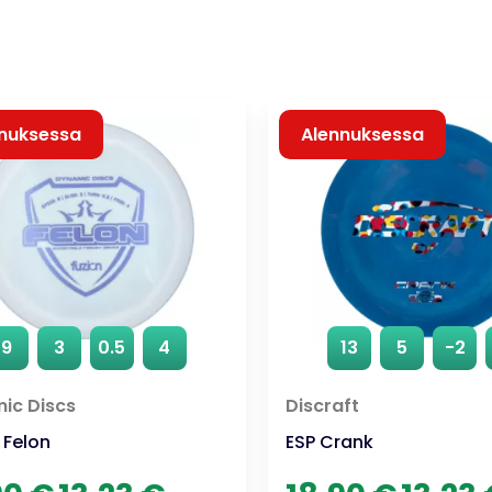
nuksessa
Alennuksessa
9
3
0.5
4
13
5
-2
ic Discs
Discraft
 Felon
ESP Crank
Alkuperäinen
Nykyinen
Alkuperäin