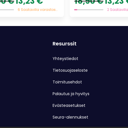
90
€
13,23
€
18,90
€
13,23
hinta
hinta
hinta
oli:
on:
oli:
6 Saatavilla varastossa
18,90 €.
13,23 €.
18,90 €.
Resurssit
Yhteystiedot
Tietosuojaseloste
Toimitusehdot
Palautus ja hyvitys
Evästeasetukset
Seura-alennukset