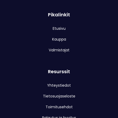
Pikalinkit
Etusivu
Kauppa
Valmistajat
Resurssit
Yhteystiedot
Tietosuojaseloste
Toimitusehdot
Palautus ja hyvitys