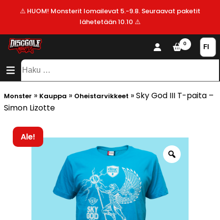
⚠️ HUOM! Monsterit lomailevat 5.-9.8. Seuraavat paketit
lähetetään 10.10 ⚠️
KAUPPA
0
SISÄLTÖ
SITEMAP
VALMISTAJAT
Haku:
ALE!
»
»
»
Sky God III T-paita –
Monster
Kauppa
Oheistarvikkeet
UUSIMMAT
Simon Lizotte
LISÄYKSET
Ale!