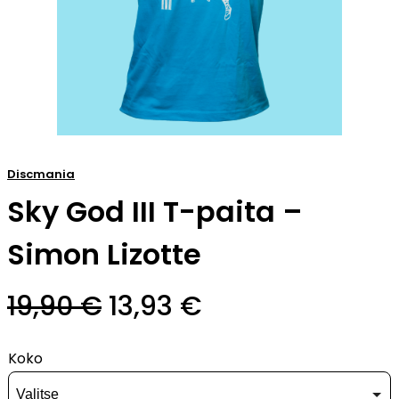
Discmania
Sky God III T-paita –
Simon Lizotte
Alkuperäinen
Nykyinen
19,90
€
13,93
€
hinta
hinta
Koko
oli:
on: