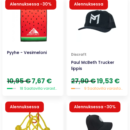
Alennuksessa -30%
Alennuksessa
Pyyhe - Vesimeloni
Discraft
Paul McBeth Trucker
lippis
Alkuperäinen
Nykyinen
Alkuperäinen
Nyky
10,95
€
7,67
€
27,90
€
19,53
€
hinta
hinta
hinta
hint
18 Saatavilla varastossa
9 Saatavilla varastossa
oli:
on:
oli:
on:
10,95 €.
7,67 €.
27,90 €.
19,53
Alennuksessa
Alennuksessa -30%