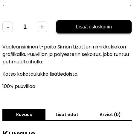
19,90 €.
13,93 €.
-
+
Sky
Lisää ostoskoriin
God
III
Vaaleansininen t-paita Simon Lizotten nimikkokiekon
T-
grafiikalla. Puuvillan ja polyesterin sekoitus, joka tuntuu
paita
pehmeältä iholla.
-
Simon
Katso kokotaulukko lisätiedoista.
Lizotte
100% puuvillaa
määrä
Kuvaus
Lisätiedot
Arviot (0)