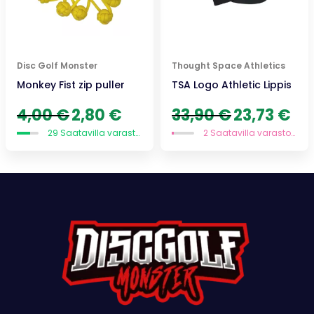
Disc Golf Monster
Thought Space Athletics
Monkey Fist zip puller
TSA Logo Athletic Lippis
Alkuperäinen
Nykyinen
Alkuperäinen
Nyky
4,00
€
2,80
€
33,90
€
23,73
€
hinta
hinta
hinta
hint
29 Saatavilla varastossa
2 Saatavilla varastossa
oli:
on:
oli:
on:
4,00 €.
2,80 €.
33,90 €.
23,73