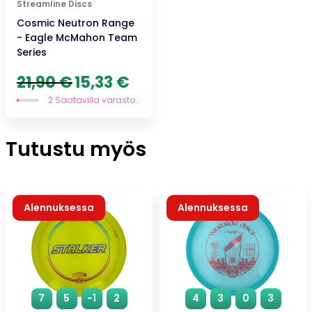
Streamline Discs
Cosmic Neutron Range
- Eagle McMahon Team
Series
Alkuperäinen
Nykyinen
21,90
€
15,33
€
hinta
hinta
2 Saatavilla varastossa
oli:
on:
21,90 €.
15,33 €.
Tutustu myös
Alennuksessa
Alennuksessa
7
5
-1
2
4
3
0
3