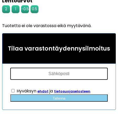
Lentoarvot
2
1
-0.5
0.5
Tuotetta ei ole varastossa eikä myytävänä.
Tilaa varastontäydennysilmoitus
Hyväksyn
ja
ehdot
tietosuojaselosteen
Tallenna