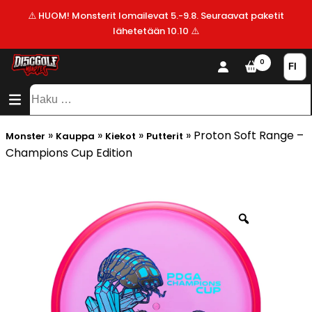
⚠️ HUOM! Monsterit lomailevat 5.-9.8. Seuraavat paketit
lähetetään 10.10 ⚠️
KAUPPA
0
SISÄLTÖ
SITEMAP
VALMISTAJAT
Haku:
ALE!
»
»
»
»
Proton Soft Range –
Monster
Kauppa
Kiekot
Putterit
UUSIMMAT
Champions Cup Edition
LISÄYKSET