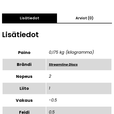
Lisätiedot
Arviot (0)
Lisätiedot
0,175 kg (kilogramma)
Paino
Brändi
Streamline Discs
2
Nopeus
1
Liito
-0.5
Vakaus
0.5
Feidi