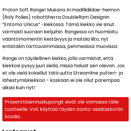
Proton Soft Range! Mukana Armadillidiidae-heimon
(Roly Polies) robottiherra DoubleRam Designin
”Entomo Unicus” -kiekossa. Tämä kiekko vie sinut
varmasti suoraan ketjuihin. Rangessa on huomioitu
vääntömomentin kestävyys ja matala liito, nyt
entistäkin tarttuvammassa, pehmeässä muovissa.
Range on täydellinen kiekko, jolla varmistat, että
kiekkosi pysyy juuri siellä, missä haluat sen olevan. Jos
et ole vielä kokeillut tätä uutta Streamline putteri- ja
lähestymiskiekkoa – koskaan ei ole ollut parempaa
aikaa kuin nyt!
Prosenttialennuskupongit eivät ole voimassa tälle
tuotteelle. Voit käyttää täyden kanta-asiakaskortin
koodia.