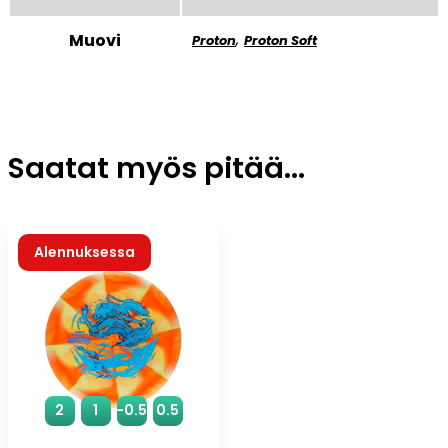
,
Muovi
Proton
Proton Soft
Saatat myös pitää...
Alennuksessa
Uutuus
2
1
-0.5
0.5