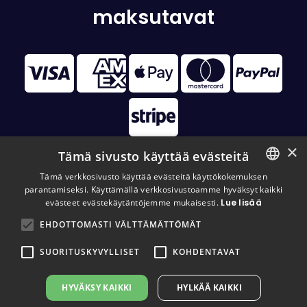
maksutavat
×
Tämä sivusto käyttää evästeitä
Tämä verkkosivusto käyttää evästeitä käyttökokemuksen
parantamiseksi. Käyttämällä verkkosivustoamme hyväksyt kaikki
FINNISH
© 2026 Disc Golf Monster All Rights Reserved
evästeet evästekäytäntöjemme mukaisesti.
Lue lisää
FINNISH
EHDOTTOMASTI VÄLTTÄMÄTTÖMÄT
ENGLISH
SUORITUSKYVYLLISET
KOHDENTAVAT
HYVÄKSY KAIKKI
HYLKÄÄ KAIKKI