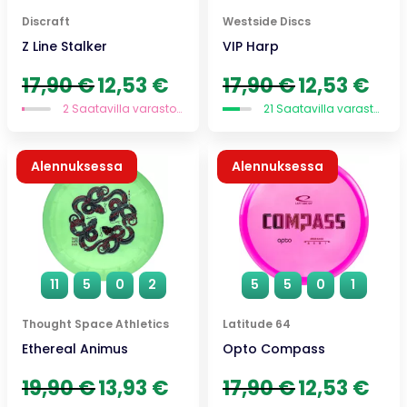
Discraft
Westside Discs
Z Line Stalker
VIP Harp
Alkuperäinen
Nykyinen
Alkuperäinen
Nykyi
17,90
€
12,53
€
17,90
€
12,53
€
hinta
hinta
hinta
hinta
2 Saatavilla varastossa
21 Saatavilla varastossa
oli:
on:
oli:
on:
17,90 €.
12,53 €.
17,90 €.
12,53 
Alennuksessa
Alennuksessa
11
5
0
2
5
5
0
1
Thought Space Athletics
Latitude 64
Ethereal Animus
Opto Compass
Alkuperäinen
Nykyinen
Alkuperäinen
Nykyi
19,90
€
13,93
€
17,90
€
12,53
€
hinta
hinta
hinta
hinta