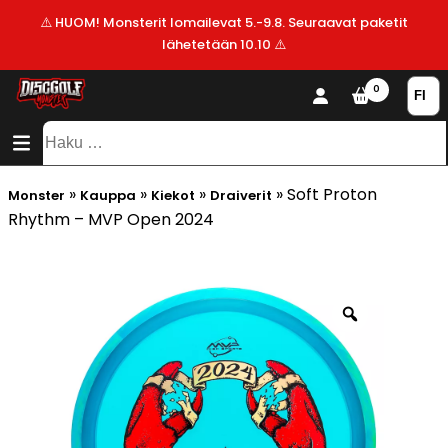
⚠️ HUOM! Monsterit lomailevat 5.-9.8. Seuraavat paketit
lähetetään 10.10 ⚠️
KAUPPA
0
SISÄLTÖ
SITEMAP
VALMISTAJAT
Haku:
ALE!
»
»
»
»
Soft Proton
Monster
Kauppa
Kiekot
Draiverit
UUSIMMAT
Rhythm – MVP Open 2024
LISÄYKSET