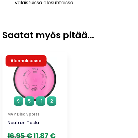
valaistuissa olosuhteissa
Saatat myös pitää...
Alennuksessa
9
5
-1
2
MVP Disc Sports
Neutron Tesla
Alkuperäinen
Nykyinen
16,95
€
11,87
€