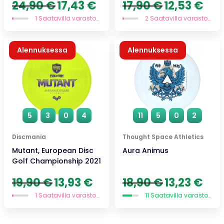
Alkuperäinen
Nykyinen
Alkuperäinen
Nykyi
24,90
€
17,43
€
17,90
€
12,53
€
hinta
hinta
hinta
hinta
1 Saatavilla varastossa
2 Saatavilla varastossa
oli:
on:
oli:
on:
24,90 €.
17,43 €.
17,90 €.
12,53 
Alennuksessa
Alennuksessa
5
3
0
4
11
5
0
2
Discmania
Thought Space Athletics
Mutant, European Disc
Aura Animus
Golf Championship 2021
Alkuperäinen
Nykyinen
Alkuperäinen
Nykyi
19,90
€
13,93
€
18,90
€
13,23
€
hinta
hinta
hinta
hinta
1 Saatavilla varastossa
11 Saatavilla varastossa
oli:
on:
oli:
on:
19,90 €.
13,93 €.
18,90 €.
13,23 