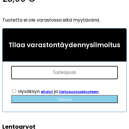
5:stä
perustuen
3
asiakkaan
Tuotetta ei ole varastossa eikä myytävänä.
arvotukseen.
Tilaa varastontäydennysilmoitus
Hyväksyn
ja
ehdot
tietosuojaselosteen
Tallenna
Lentoarvot