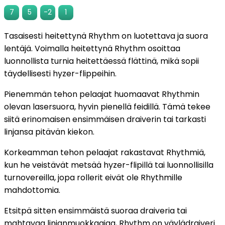
7
5
-2
1
Tasaisesti heitettynä Rhythm on luotettava ja suora
lentäjä. Voimalla heitettynä Rhythm osoittaa
luonnollista turnia heitettäessä flättinä, mikä sopii
täydellisesti hyzer-flippeihin.
Pienemmän tehon pelaajat huomaavat Rhythmin
olevan lasersuora, hyvin pienellä feidillä. Tämä tekee
siitä erinomaisen ensimmäisen draiverin tai tarkasti
linjansa pitävän kiekon.
Korkeamman tehon pelaajat rakastavat Rhythmiä,
kun he veistävät metsää hyzer-flipillä tai luonnollisilla
turnovereilla, jopa rollerit eivät ole Rhythmille
mahdottomia.
Etsitpä sitten ensimmäistä suoraa draiveria tai
mahtavaa linjanmuokkaajaa, Rhythm on väylädraiveri