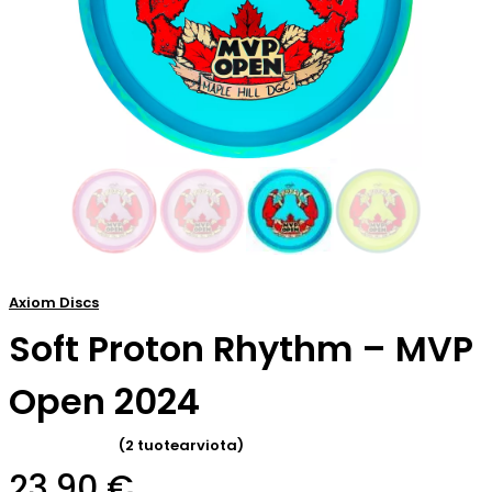
Axiom Discs
Soft Proton Rhythm – MVP
Open 2024
(
2
tuotearviota)
Arvio
5.00
23,90
€