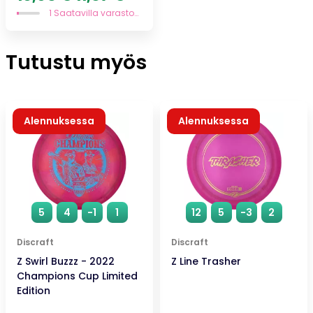
hinta
hinta
1 Saatavilla varastossa
oli:
on:
16,95 €.
11,87 €.
Tutustu myös
Alennuksessa
Alennuksessa
5
4
-1
1
12
5
-3
2
Discraft
Discraft
Z Swirl Buzzz - 2022
Z Line Trasher
Champions Cup Limited
Edition