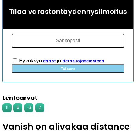
4
asiakkaan
Tilaa varastontäydennysilmoitus
arvotukseen.
Hyväksyn
ja
ehdot
tietosuojaselosteen
Tallenna
Lentoarvot
11
5
-3
2
Vanish on alivakaa distance