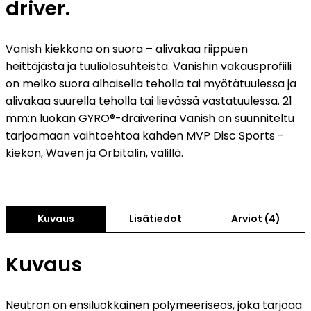
driver.
Vanish kiekkona on suora – alivakaa riippuen
heittäjästä ja tuuliolosuhteista. Vanishin vakausprofiili
on melko suora alhaisella teholla tai myötätuulessa ja
alivakaa suurella teholla tai lievässä vastatuulessa. 21
mm:n luokan GYRO®-draiverina Vanish on suunniteltu
tarjoamaan vaihtoehtoa kahden MVP Disc Sports -
kiekon, Waven ja Orbitalin, välillä.
Kuvaus
Lisätiedot
Arviot (4)
Kuvaus
Neutron on ensiluokkainen polymeeriseos, joka tarjoaa