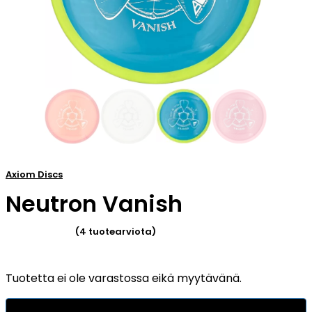
Axiom Discs
Neutron Vanish
(
4
tuotearviota)
Arvio
4.50
Tuotetta ei ole varastossa eikä myytävänä.
5:stä
perustuen