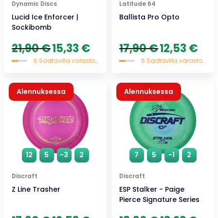
Dynamic Discs
Latitude 64
Lucid Ice Enforcer |
Ballista Pro Opto
Sockibomb
Alkuperäinen
Nykyinen
Alkuperäinen
Nykyi
21,90
€
15,33
€
17,90
€
12,53
€
hinta
hinta
hinta
hinta
6 Saatavilla varastossa
6 Saatavilla varastossa
oli:
on:
oli:
on:
21,90 €.
15,33 €.
17,90 €.
12,53 
Alennuksessa
Alennuksessa
12
5
-3
2
7
5
-1
2
Discraft
Discraft
Z Line Trasher
ESP Stalker - Paige
Pierce Signature Series
Alkuperäinen
Nykyinen
Alkuperäinen
Nykyi