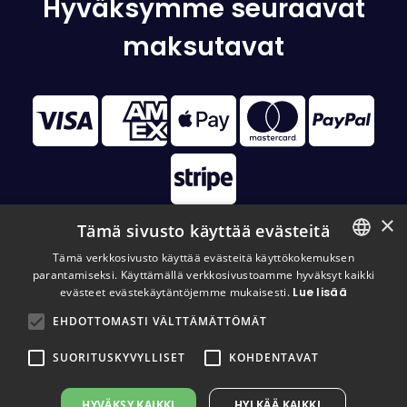
Hyväksymme seuraavat
maksutavat
×
Tämä sivusto käyttää evästeitä
Tämä verkkosivusto käyttää evästeitä käyttökokemuksen
parantamiseksi. Käyttämällä verkkosivustoamme hyväksyt kaikki
FINNISH
© 2026 Disc Golf Monster All Rights Reserved
evästeet evästekäytäntöjemme mukaisesti.
Lue lisää
FINNISH
EHDOTTOMASTI VÄLTTÄMÄTTÖMÄT
ENGLISH
SUORITUSKYVYLLISET
KOHDENTAVAT
HYVÄKSY KAIKKI
HYLKÄÄ KAIKKI