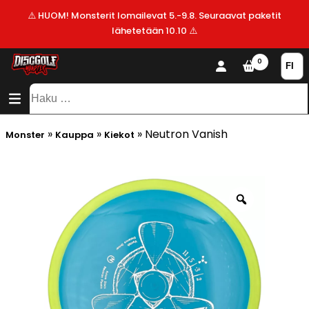
⚠️ HUOM! Monsterit lomailevat 5.-9.8. Seuraavat paketit
lähetetään 10.10 ⚠️
KAUPPA
0
SISÄLTÖ
SITEMAP
VALMISTAJAT
Haku:
ALE!
»
»
»
Neutron Vanish
Monster
Kauppa
Kiekot
UUSIMMAT
LISÄYKSET