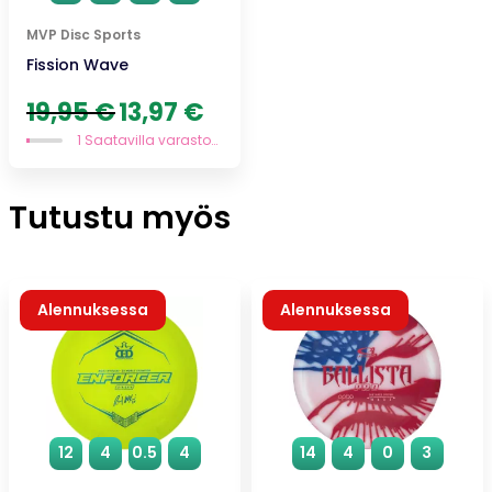
MVP Disc Sports
Fission Wave
Alkuperäinen
Nykyinen
19,95
€
13,97
€
hinta
hinta
1 Saatavilla varastossa
oli:
on:
19,95 €.
13,97 €.
Tutustu myös
Alennuksessa
Alennuksessa
12
4
0.5
4
14
4
0
3