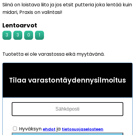
Siinä on loistava liito ja jos etsit putteria joka lentää kuin
midari, Praxis on valintasi!
Lentoarvot
3
3
0
1
Tuotetta ei ole varastossa eikä myytävänä.
Tilaa varastontäydennysilmoitus
Hyväksyn
ja
ehdot
tietosuojaselosteen