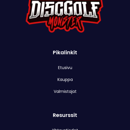
Pikalinkit
Etusivu
Kauppa
Valmistajat
Resurssit