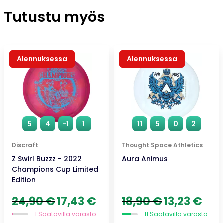
Tutustu myös
Alennuksessa
Alennuksessa
5
4
-1
1
11
5
0
2
Discraft
Thought Space Athletics
Z Swirl Buzzz - 2022
Aura Animus
Champions Cup Limited
Edition
Alkuperäinen
Nykyinen
Alkuperäinen
Nykyi
24,90
€
17,43
€
18,90
€
13,23
€
hinta
hinta
hinta
hinta
1 Saatavilla varastossa
11 Saatavilla varastossa
oli:
on:
oli:
on: