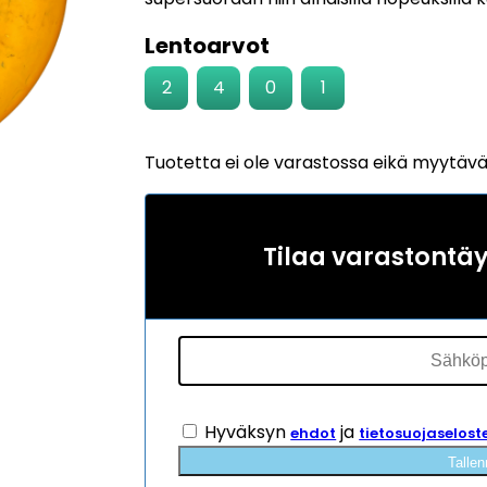
Lentoarvot
2
4
0
1
Tuotetta ei ole varastossa eikä myytäv
Tilaa varastontä
Hyväksyn
ja
ehdot
tietosuojaselost
Tallen