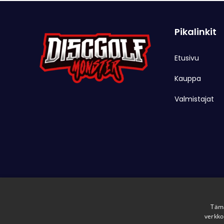
Pikalinkit
Etusivu
Kauppa
Valmistajat
Tämä
verkko