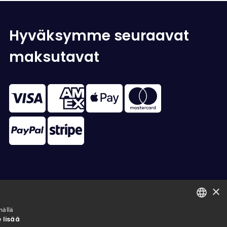
Hyväksymme seuraavat
maksutavat
×
mällä
 lisää
FINNISH