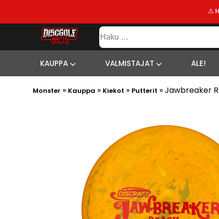
⚠️ 
KAUPPA
Haku:
VALMISTAJAT
SISÄLTÖ
SITEMAP
ALE!
KAUPPA
VALMISTAJAT
ALE!
UUSIMMAT
»
»
»
»
Jawbreaker 
LISÄYKSET
Monster
Kauppa
Kiekot
Putterit