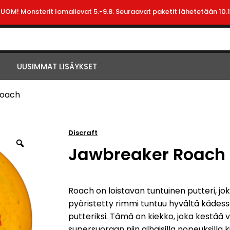
HUOM! Monsterit lomailevat 5.-9.8. Seuraavat paketit lähetetään 10.1
UUSIMMAT LISÄYKSET
Roach
Discraft
Jawbreaker Roach
Roach on loistavan tuntuinen putteri, jo
pyöristetty rimmi tuntuu hyvältä kädessä
putteriksi. Tämä on kiekko, joka kestää 
supersuoraan niin alhaisilla nopeuksilla ku