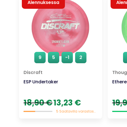
Alennuksessa
Alen
9
5
-1
2
Discraft
Though
ESP Undertaker
Ethere
Alkuperäinen
Nykyinen
18,90
€
13,23
€
19,
hinta
hinta
oli:
on:
5 Saatavilla varastossa
18,90 €.
13,23 €.