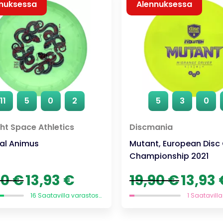
nuksessa
Alennuksessa
11
5
0
2
5
3
0
t Space Athletics
Discmania
al Animus
Mutant, European Disc 
Championship 2021
Alkuperäinen
Nykyinen
Alkuperäine
90
€
13,93
€
19,90
€
13,93
hinta
hinta
hinta
oli:
on:
oli:
16 Saatavilla varastossa
19,90 €.
13,93 €.
19,90 €.