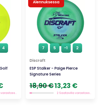
Alennuksessa
4
7
5
-1
2
Discraft
Golf
ESP Stalker - Paige Pierce
Signature Series
n
Nykyinen
Alkuperäinen
Nykyinen
€
18,90
€
13,23
€
hinta
hinta
hinta
on:
oli:
on:
1 Saatavilla varastossa
2 Saatavilla varastossa
13,93 €.
18,90 €.
13,23 €.