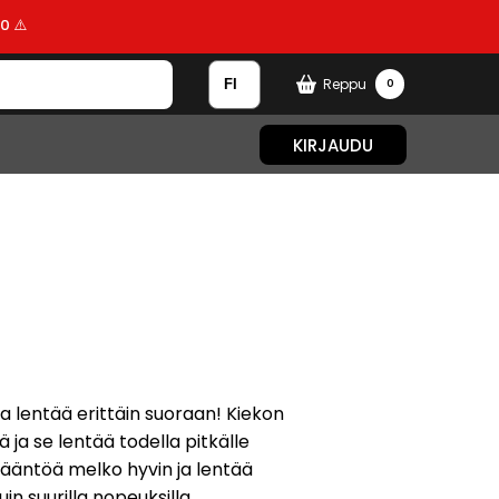
0 ⚠️
Reppu
0
KIRJAUDU
ka lentää erittäin suoraan! Kiekon
 ja se lentää todella pitkälle
vääntöä melko hyvin ja lentää
in suurilla nopeuksilla.