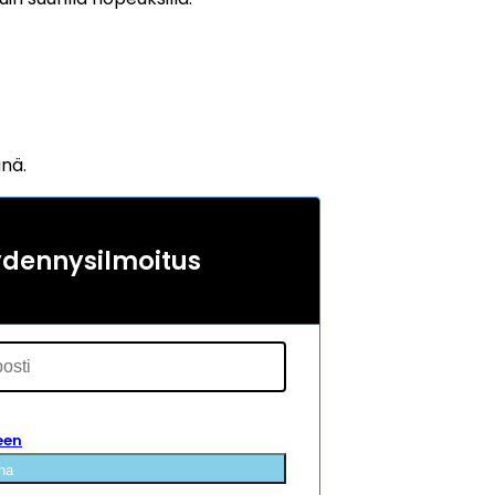
änä.
ydennysilmoitus
een
na