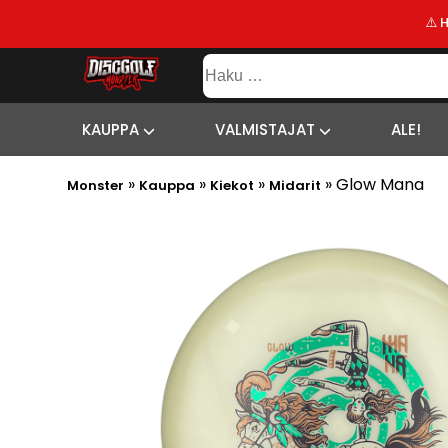
⚠️ 
KAUPPA
Haku:
VALMISTAJAT
SISÄLTÖ
SITEMAP
ALE!
KAUPPA
VALMISTAJAT
ALE!
UUSIMMAT
»
»
»
»
Glow Mana
LISÄYKSET
Monster
Kauppa
Kiekot
Midarit