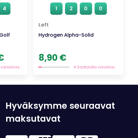
4
1
2
0
0
Løft
Golf
Hydrogen Alpha-Solid
n
Nykyinen
€
8,90
€
hinta
on:
1 Saatavilla varastossa
4 Saatavilla varastossa
13,93 €.
Hyväksymme seuraavat
maksutavat