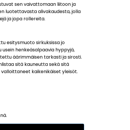
astuvat sen vaivattomaan liitoon ja
en luotettavasta alivakaudesta, jolla
ä ja jopa rollereita.
tu esitysmuoto sirkuksissa jo
luu usein henkeäsalpaavia hyppyjä,
tettu äärimmäisen tarkasti ja sirosti.
listaa sitä kauneutta sekä sitä
t valloittaneet kaikenikäiset yleisöt.
änä.