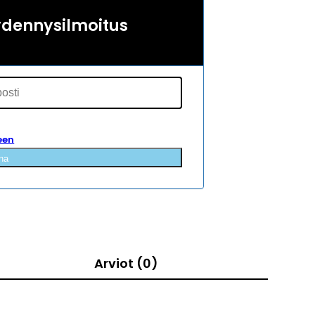
ydennysilmoitus
een
na
Arviot (0)