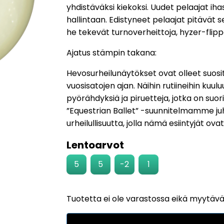
yhdistäväksi kiekoksi. Uudet pelaajat ih
hallintaan. Edistyneet pelaajat pitävät s
he tekevät turnoverheittoja, hyzer-flippej
Ajatus stämpin takana:
Hevosurheilunäytökset ovat olleet suosit
vuosisatojen ajan. Näihin rutiineihin kuu
pyörähdyksiä ja piruetteja, jotka on suori
”Equestrian Ballet” -suunnitelmamme juh
urheilullisuutta, jolla nämä esiintyjät ova
Lentoarvot
5
5
-2
1
Tuotetta ei ole varastossa eikä myytäv