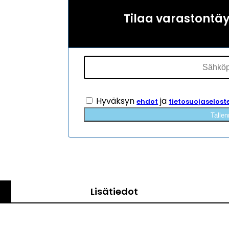
Tilaa varastontä
Hyväksyn
ja
ehdot
tietosuojaselost
Tallen
Lisätiedot