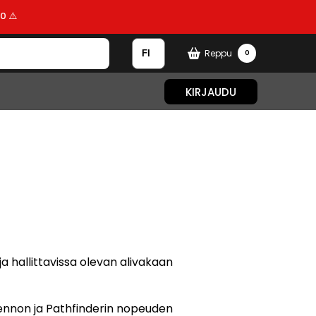
0 ⚠️
Reppu
0
KIRJAUDU
a hallittavissa olevan alivakaan
nnon ja Pathfinderin nopeuden