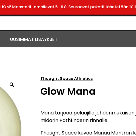
HUOM! Monsterit lomailevat 5.-9.8. Seuraavat paketit lähetetään 10.1
UUSIMMAT LISÄYKSET
Thought Space Athletics
Glow Mana
Mana tarjoaa pelaajille johdonmukaisen j
midarin Pathfinderin rinnalle.
Thought Space kuvaa Manaa Mantran le