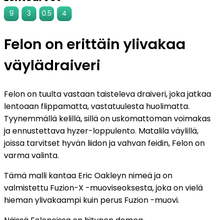
9
3
0.5
4
Felon on erittäin ylivakaa
väylädraiveri
Felon on tuulta vastaan taisteleva draiveri, joka jatkaa
lentoaan flippamatta, vastatuulesta huolimatta.
Tyynemmällä kelillä, sillä on uskomattoman voimakas
ja ennustettava hyzer-loppulento. Matalila väylillä,
joissa tarvitset hyvän liidon ja vahvan feidin, Felon on
varma valinta.
Tämä malli kantaa Eric Oakleyn nimeä ja on
valmistettu Fuzion-X -muoviseoksesta, joka on vielä
hieman ylivakaampi kuin perus Fuzion -muovi.