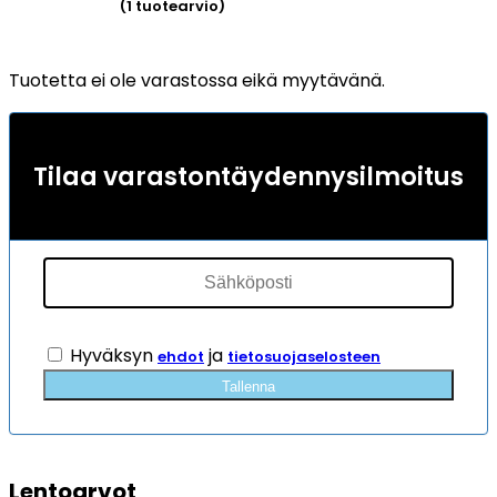
(
1
tuotearvio)
Arvio
5.00
5:stä
Tuotetta ei ole varastossa eikä myytävänä.
perustuen
1
asiakkaan
arvotukseen.
Tilaa varastontäydennysilmoitus
Hyväksyn
ja
ehdot
tietosuojaselosteen
Tallenna
Lentoarvot