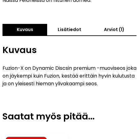
Näissä Feloneissa on hitunen domea.
Kuvaus
Lisätiedot
Arviot (1)
Kuvaus
Fuzion-X on Dynamic Discsin premium -muoviseos joka
on jäykempi kuin Fuzion, kestää erittäin hyvin kulutusta
ja on yleisesti hieman ylivakaampi seos.
Saatat myös pitää...