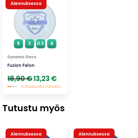
Alennuksessa
9
3
0.5
4
Dynamic Discs
Fuzion Felon
Alkuperäinen
Nykyinen
18,90
€
13,23
€
hinta
hinta
6 Saatavilla varastossa
oli:
on:
18,90 €.
13,23 €.
Tutustu myös
Alennuksessa
Alennuksessa