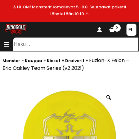
⚠️ HUOM! Monsterit lomailevat 5.-9.8. Seuraavat paketit
lähetetään 10.10 ⚠️
KAUPPA
0
SISÄLTÖ
SITEMAP
VALMISTAJAT
Haku:
ALE!
»
»
»
»
Fuzion-X Felon –
Monster
Kauppa
Kiekot
Draiverit
UUSIMMAT
Eric Oakley Team Series (v2 2021)
LISÄYKSET