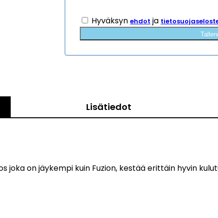
Hyväksyn
ja
ehdot
tietosuojaselost
Tallen
Lisätiedot
oka on jäykempi kuin Fuzion, kestää erittäin hyvin kulutu