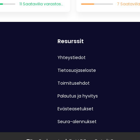
oli:
on:
oli:
11 Saatavilla varastossa
18,90 €.
13,23 €.
17,90 €.
Resurssit
Yhteystiedot
Tietosuojaseloste
Toimitusehdot
Palautus ja hyvitys
Evästeasetukset
Seura-alennukset