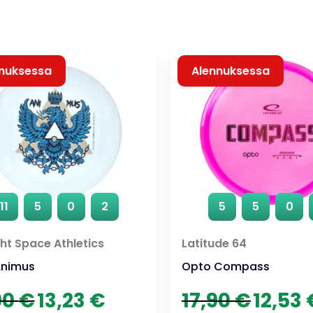
nuksessa
Alennuksessa
11
5
0
2
5
5
0
t Space Athletics
Latitude 64
Animus
Opto Compass
Alkuperäinen
Nykyinen
Alkuperäine
90
€
13,23
€
17,90
€
12,53
hinta
hinta
hinta