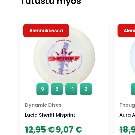
Tutustu myös
Alennuksessa
Alen
9
5
-1
2
Dynamic Discs
Though
Lucid Sheriff Misprint
Aura 
Alkuperäinen
Nykyinen
12,95
€
9,07
€
18,
hinta
hinta