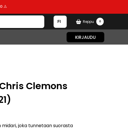
0 ⚠️
Reppu
0
KIRJAUDU
 Chris Clemons
21)
midari, joka tunnetaan suorasta