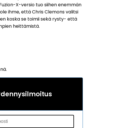
ta Fuzion-X-versio tuo siihen enemmän
ole ihme, että Chris Clemons valitsi
en koska se toimii sekä rysty- että
pien heittämistä.
änä.
ydennysilmoitus