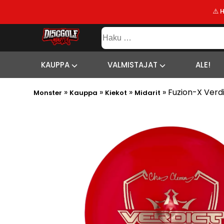
⚠️ 
KAUPPA
Haku:
VALMISTAJAT
SISÄLTÖ
SITEMAP
ALE!
KAUPPA
VALMISTAJAT
ALE!
UUSIMMAT
»
»
»
»
Fuzion-X Verd
LISÄYKSET
Monster
Kauppa
Kiekot
Midarit