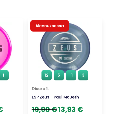
Alennuksessa
1
12
5
-1
3
Discraft
ESP Zeus - Paul McBeth
n
Nykyinen
Alkuperäinen
Nykyinen
€
19,90
€
13,93
€
hinta
hinta
hinta