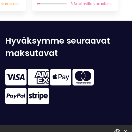
on:
oli:
on:
7 Saatavilla varastossa
3 Saatavilla varastossa
12,53 €.
19,90 €.
13,93 €.
Hyväksymme seuraavat
maksutavat
×