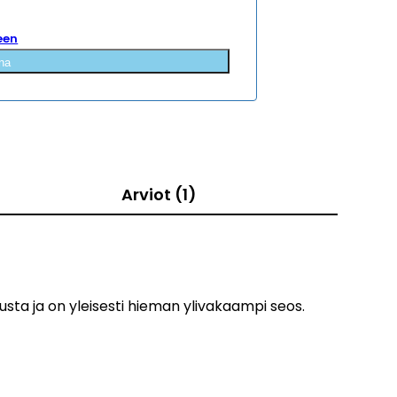
een
na
Arviot (1)
sta ja on yleisesti hieman ylivakaampi seos.