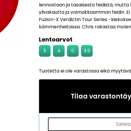
perustuen
lennostaan ​​ja tasaisesta feidistä, mut
ylivakautta ja voimakkaamman feidin. Ei 
1
asiakkaan
Fuzion-X Verdictin Tour Series -kiekokse
arvotukseen.
kämmenheitoissa. Chris rakastaa molem
Lentoarvot
5
4
0
3.5
Tuotetta ei ole varastossa eikä myytäv
Tilaa varastontä