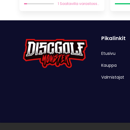
oli:
on:
1 Saatavilla varastossa
12,95 €.
9,07 €.
Pikalinkit
Etusivu
Kauppa
Valmistajat