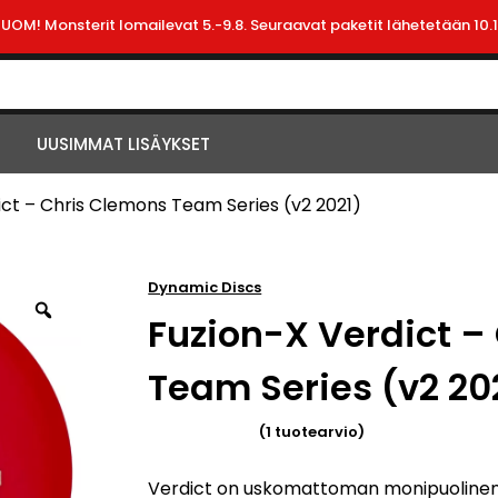
HUOM! Monsterit lomailevat 5.-9.8. Seuraavat paketit lähetetään 10.1
UUSIMMAT LISÄYKSET
ict – Chris Clemons Team Series (v2 2021)
Dynamic Discs
Fuzion-X Verdict –
Team Series (v2 20
(
1
tuotearvio)
Arvio
5.00
5:stä
Verdict on uskomattoman monipuolinen 