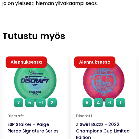
ja on yleisesti hieman ylivakaampi seos.
Tutustu myös
Alennuksessa
Alennuksessa
7
5
-1
2
5
4
-1
1
Discraft
Discraft
ESP Stalker - Paige
Z Swirl Buzzz - 2022
Pierce Signature Series
Champions Cup Limited
Edition