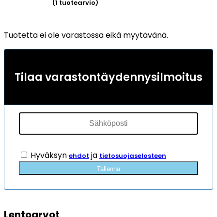
(
1
tuotearvio)
Arvio
5.00
5:stä
Tuotetta ei ole varastossa eikä myytävänä.
perustuen
1
asiakkaan
arvotukseen.
Tilaa varastontäydennysilmoitus
Hyväksyn
ja
ehdot
tietosuojaselosteen
Tallenna
Lentoarvot