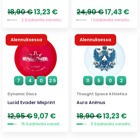
Alkuperäinen
Nykyinen
Alkuperäinen
Nyky
18,90
€
13,23
€
24,90
€
17,43
€
hinta
hinta
hinta
hint
2 Saatavilla varastossa
1 Saatavilla varastossa
oli:
on:
oli:
on:
18,90 €.
13,23 €.
24,90 €.
17,43
Alennuksessa
Alennuksessa
7
4
0
2.5
11
5
0
2
Dynamic Discs
Thought Space Athletics
Lucid Evader Misprint
Aura Animus
Alkuperäinen
Nykyinen
Alkuperäinen
Nykyi
12,95
€
9,07
€
18,90
€
13,23
€
hinta
hinta
hinta
hinta
15 Saatavilla varastossa
11 Saatavilla varastossa
oli:
on:
oli:
on:
12,95 €.
9,07 €.
18,90 €.
13,23 