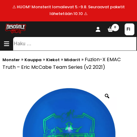
⚠️ HUOM! Monsterit lomailevat 5.-9.8. Seuraavat paketit
lähetetään 10.10 ⚠️
KAUPPA
0
SISÄLTÖ
SITEMAP
VALMISTAJAT
Haku:
ALE!
»
»
»
»
Fuzion-X EMAC
Monster
Kauppa
Kiekot
Midarit
UUSIMMAT
Truth – Eric McCabe Team Series (v2 2021)
LISÄYKSET