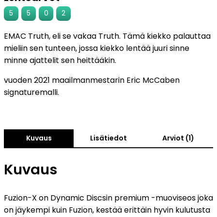
5
5
0
2
EMAC Truth, eli se vakaa Truth. Tämä kiekko palauttaa
mieliin sen tunteen, jossa kiekko lentää juuri sinne
minne ajattelit sen heittääkin.
vuoden 2021 maailmanmestarin Eric McCaben
signaturemalli.
Kuvaus
Lisätiedot
Arviot (1)
Kuvaus
Fuzion-X on Dynamic Discsin premium -muoviseos joka
on jäykempi kuin Fuzion, kestää erittäin hyvin kulutusta