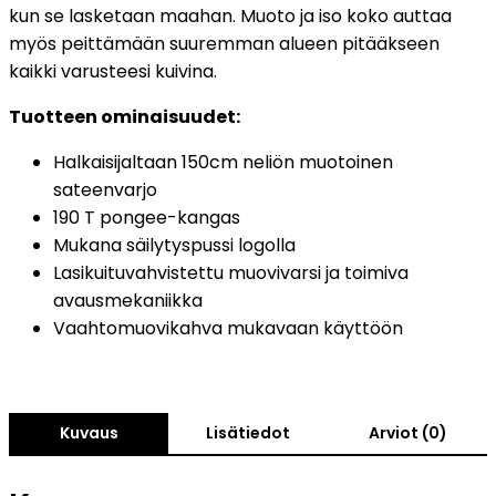
kun se lasketaan maahan. Muoto ja iso koko auttaa
myös peittämään suuremman alueen pitääkseen
kaikki varusteesi kuivina.
Tuotteen ominaisuudet:
Halkaisijaltaan 150cm neliön muotoinen
sateenvarjo
190 T pongee-kangas
Mukana säilytyspussi logolla
Lasikuituvahvistettu muovivarsi ja toimiva
avausmekaniikka
Vaahtomuovikahva mukavaan käyttöön
Kuvaus
Lisätiedot
Arviot (0)