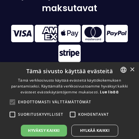
maksutavat
×
Tämä sivusto käyttää evästeitä
Tämä verkkosivusto käyttää evästeitä käyttökokemuksen
parantamiseksi. Käyttämällä verkkosivustoamme hyväksyt kaikki
FINNISH
© 2026 Disc Golf Monster All Rights Reserved
evästeet evästekäytäntöjemme mukaisesti.
Lue lisää
FINNISH
EHDOTTOMASTI VÄLTTÄMÄTTÖMÄT
ENGLISH
SUORITUSKYVYLLISET
KOHDENTAVAT
HYVÄKSY KAIKKI
HYLKÄÄ KAIKKI