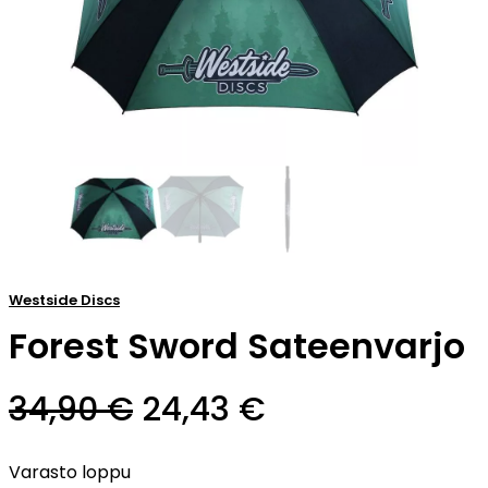
Westside Discs
Forest Sword Sateenvarjo
Alkuperäinen
Nykyinen
34,90
€
24,43
€
hinta
hinta
Varasto loppu