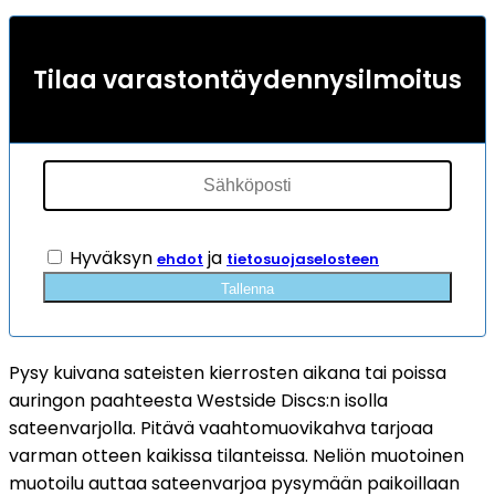
oli:
on:
34,90 €.
24,43 €.
Tilaa varastontäydennysilmoitus
Hyväksyn
ja
ehdot
tietosuojaselosteen
Tallenna
Pysy kuivana sateisten kierrosten aikana tai poissa
auringon paahteesta Westside Discs:n isolla
sateenvarjolla. Pitävä vaahtomuovikahva tarjoaa
varman otteen kaikissa tilanteissa. Neliön muotoinen
muotoilu auttaa sateenvarjoa pysymään paikoillaan