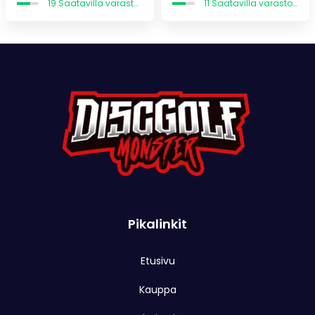
19 Saatavilla varastossa
11 Saatavilla varastossa
-
oli:
on:
17,36 €
13,90 €.
9,73 €.
Pikalinkit
Etusivu
Kauppa