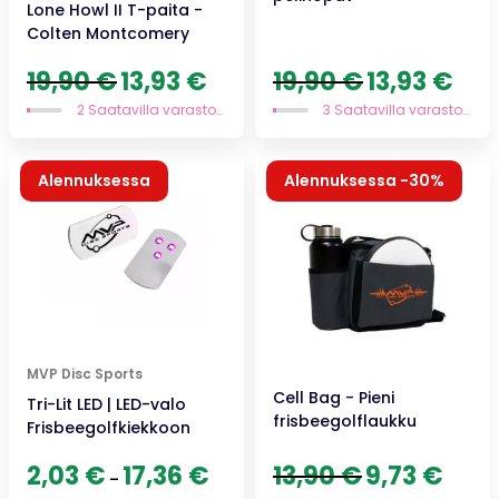
Lone Howl II T-paita -
Colten Montcomery
Alkuperäinen
Nykyinen
Alkuperäinen
Nykyi
19,90
€
13,93
€
19,90
€
13,93
€
hinta
hinta
hinta
hinta
2 Saatavilla varastossa
3 Saatavilla varastossa
oli:
on:
oli:
on:
19,90 €.
13,93 €.
19,90 €.
13,93 
Alennuksessa
Alennuksessa -30%
Uutuus
MVP Disc Sports
Cell Bag - Pieni
Tri-Lit LED | LED-valo
frisbeegolflaukku
Frisbeegolfkiekkoon
Hintaluokka:
Alkuperäinen
Nykyin
2,03
€
17,36
€
13,90
€
9,73
€
–
2,03 €
hinta
hinta