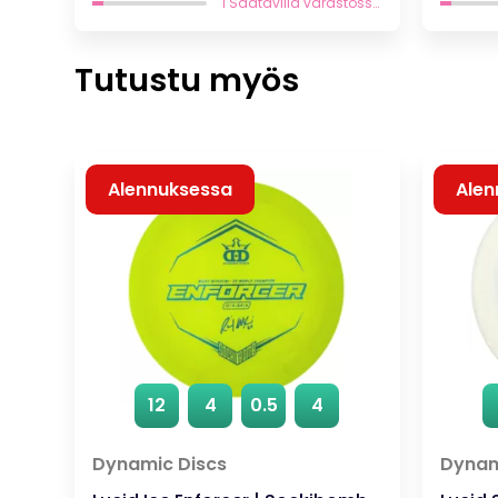
oli:
on:
1 Saatavilla varastossa
16,95 €.
11,87 €.
Tutustu myös
Alennuksessa
Alen
12
4
0.5
4
Dynamic Discs
Dynam