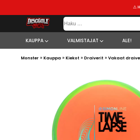
⚠️ 
KAUPPA
Haku:
VALMISTAJAT
SISÄLTÖ
SITEMAP
ALE!
KAUPPA
VALMISTAJAT
ALE!
UUSIMMAT
»
»
»
»
LISÄYKSET
Monster
Kauppa
Kiekot
Draiverit
Vakaat draive