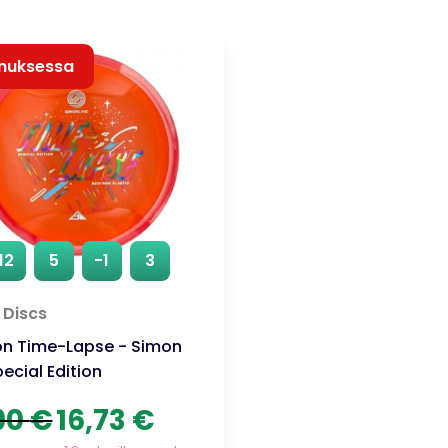
nuksessa
12
5
-1
3
 Discs
on Time-Lapse - Simon
pecial Edition
Alkuperäinen
Nykyinen
90
€
16,73
€
hinta
hinta