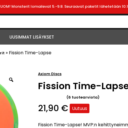
HUOM! Monsterit lomailevat 5.-9.8. Seuraavat paketit lähetetään 10.1
UUSIMMAT LISÄYKSET
»
Fission Time-Lapse
rit
Axiom Discs
Fission Time-Laps
(
6
tuotearviota)
Arvio
21,90
€
Uutuus
4.88
5:stä
perustuen
Fission Time-Lapse! MVP:n kehittyneim