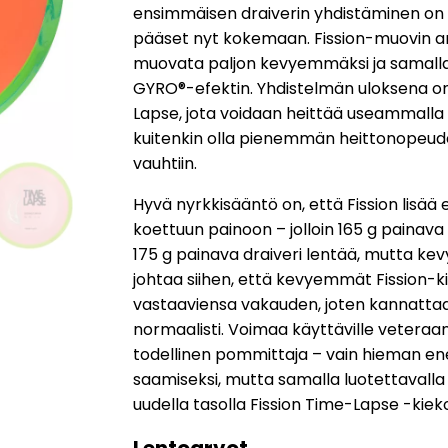
ensimmäisen draiverin yhdistäminen on
8
asiakkaan
pääset nyt kokemaan. Fission-muovin a
arvotukseen.
muovata paljon kevyemmäksi ja samal
GYRO®-efektin. Yhdistelmän uloksena o
Lapse, jota voidaan heittää useammalla e
kuitenkin olla pienemmän heittonopeud
vauhtiin.
Hyvä nyrkkisääntö on, että Fission lisää er
koettuun painoon – jolloin 165 g painava 
175 g painava draiveri lentää, mutta ke
johtaa siihen, että kevyemmät Fission-k
vastaaviensa vakauden, joten kannattaa
normaalisti. Voimaa käyttäville veteraan
todellinen pommittaja – vain hieman e
saamiseksi, mutta samalla luotettavalla 
uudella tasolla Fission Time-Lapse -kiek
Lentoarvot