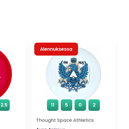
Alennuksessa
2.5
11
5
0
2
Thought Space Athletics