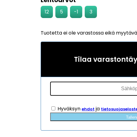
12
5
-1
3
Tuotetta ei ole varastossa eikä myytäv
Tilaa varastontä
Hyväksyn
ja
ehdot
tietosuojaselost
Tallen