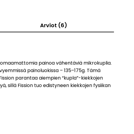
Arviot (6)
a huomaamattomia painoa vähentäviä mikrokuplia.
evyemmissä painoluokissa – 135–175g. Tämä
 Fission parantaa aiempien “kupla”-kiekkojen
, sillä Fission tuo edistyneen kiekkojen fysiikan