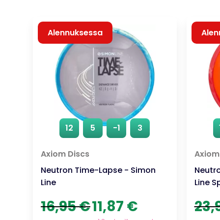
Alennuksessa
Alen
12
5
-1
3
Axiom Discs
Axiom
Neutron Time-Lapse - Simon
Neutr
Line
Line S
Alkuperäinen
Nykyinen
16,95
€
11,87
€
23,
hinta
hinta