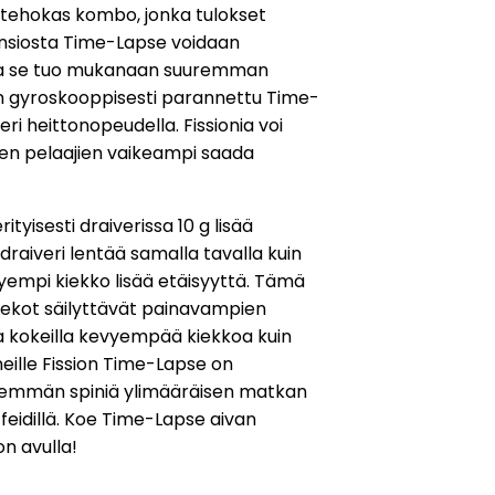
 tehokas kombo, jonka tulokset
nsiosta Time-Lapse voidaan
la se tuo mukanaan suuremman
n gyroskooppisesti parannettu Time-
ri heittonopeudella. Fissionia voi
en pelaajien vaikeampi saada
ityisesti draiverissa 10 g lisää
draiveri lentää samalla tavalla kuin
vyempi kiekko lisää etäisyyttä. Tämä
iekot säilyttävät painavampien
 kokeilla kevyempää kiekkoa kuin
eille Fission Time-Lapse on
nemmän spiniä ylimääräisen matkan
feidillä. Koe Time-Lapse aivan
on avulla!