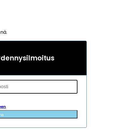
änä.
ydennysilmoitus
een
na