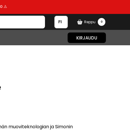
0 ⚠️
Reppu
0
KIRJAUDU
e
män muoviteknologian ja Simonin