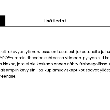
Lisätiedot
n ultrakevyen ytimen, jossa on tasaisesti jakautuneita j
YRO®-rimmin tiheyden suhteessa ytimeen. pysyen silti k
kiekon, jota ei ole koskaan ennen nähty frisbeegolfissa.
isempiin kevyisiin- tai kuplamuoviskeptikot saavat yllättyä
reenalle.