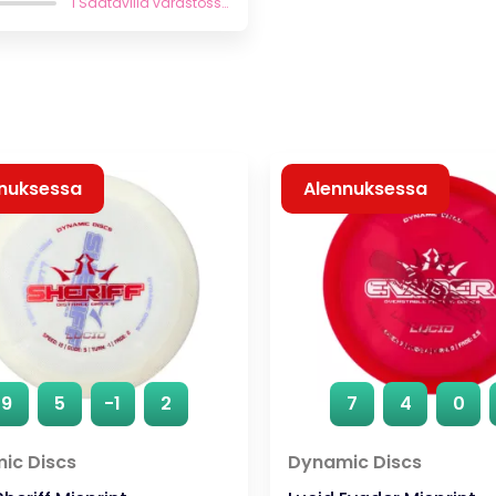
oli:
on:
1 Saatavilla varastossa
23,90 €.
16,73 €.
nuksessa
Alennuksessa
9
5
-1
2
7
4
0
ic Discs
Dynamic Discs