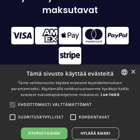
maksutavat
×
Tämä sivusto käyttää evästeitä
Tämä verkkosivusto käyttää evästeitä käyttökokemuksen
parantamiseksi. Käyttämällä verkkosivustoamme hyväksyt kaikki
FINNISH
© 2026 Disc Golf Monster All Rights Reserved
evästeet evästekäytäntöjemme mukaisesti.
Lue lisää
FINNISH
EHDOTTOMASTI VÄLTTÄMÄTTÖMÄT
ENGLISH
SUORITUSKYVYLLISET
KOHDENTAVAT
HYVÄKSY KAIKKI
HYLKÄÄ KAIKKI