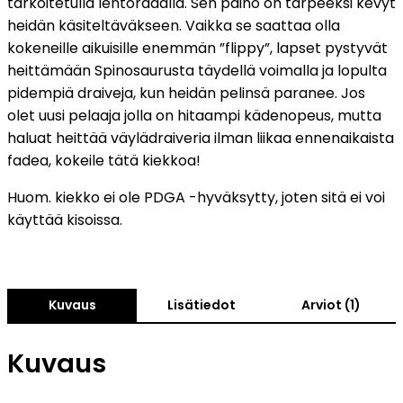
tarkoitetulla lentoradalla. Sen paino on tarpeeksi kevyt
heidän käsiteltäväkseen. Vaikka se saattaa olla
kokeneille aikuisille enemmän ”flippy”, lapset pystyvät
heittämään Spinosaurusta täydellä voimalla ja lopulta
pidempiä draiveja, kun heidän pelinsä paranee. Jos
olet uusi pelaaja jolla on hitaampi kädenopeus, mutta
haluat heittää väylädraiveria ilman liikaa ennenaikaista
fadea, kokeile tätä kiekkoa!
Huom. kiekko ei ole PDGA -hyväksytty, joten sitä ei voi
käyttää kisoissa.
Kuvaus
Lisätiedot
Arviot (1)
Kuvaus