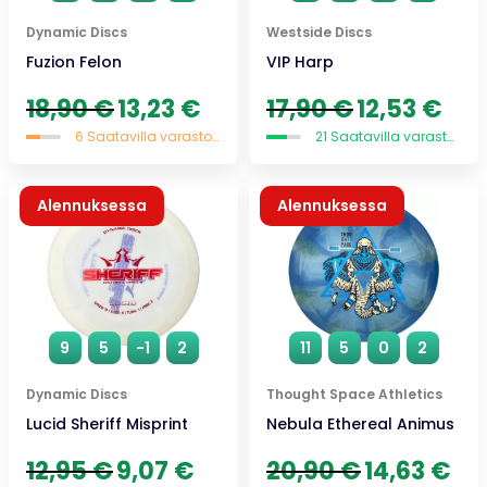
Dynamic Discs
Westside Discs
Fuzion Felon
VIP Harp
Alkuperäinen
Nykyinen
Alkuperäinen
Nykyi
18,90
€
13,23
€
17,90
€
12,53
€
hinta
hinta
hinta
hinta
6 Saatavilla varastossa
21 Saatavilla varastossa
oli:
on:
oli:
on:
18,90 €.
13,23 €.
17,90 €.
12,53 
Alennuksessa
Alennuksessa
9
5
-1
2
11
5
0
2
Dynamic Discs
Thought Space Athletics
Lucid Sheriff Misprint
Nebula Ethereal Animus
Alkuperäinen
Nykyinen
Alkuperäinen
Nyky
12,95
€
9,07
€
20,90
€
14,63
€
hinta
hinta
hinta
hint