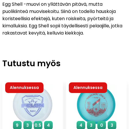
Egg Shell -muovi on yllättävän pitävä, mutta
puolikiinteä muovisekoitu. Siinä on todella hauskoja
koristeellisia efektejä, kuten roiskeita, pyörteitä ja
kimalluksia. Egg Shell sopii täydellisesti pelaajille, jotka
rakastavat kevyitä, kelluvia kiekkoja.
Tutustu myös
Alennuksessa
Alennuksessa
9
3
0.5
4
4
3
0
3