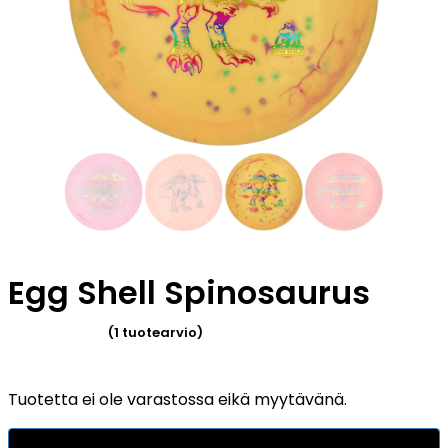
Egg Shell Spinosaurus
(
1
tuotearvio)
Arvio
5.00
5:stä
Tuotetta ei ole varastossa eikä myytävänä.
perustuen
2
asiakkaan