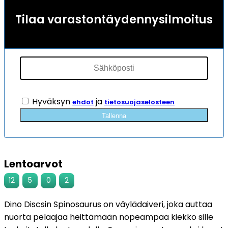
arvotukseen.
Tilaa varastontäydennysilmoitus
Hyväksyn
ja
ehdot
tietosuojaselosteen
Tallenna
Lentoarvot
12
5
0
2
Dino Discsin Spinosaurus on väylädaiveri, joka auttaa
nuorta pelaajaa heittämään nopeampaa kiekko sille