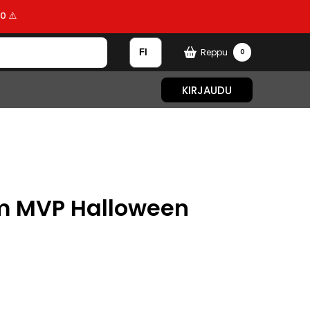
0 ⚠️
Reppu
0
KIRJAUDU
am MVP Halloween
n
nen