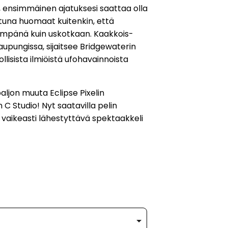
a, ensimmäinen ajatuksesi saattaa olla
una huomaat kuitenkin, että
hempänä kuin uskotkaan. Kaakkois-
.
upungissa, sijaitsee Bridgewaterin
ollisista ilmiöistä ufohavainnoista
ljon muuta Eclipse Pixelin
C Studio! Nyt saatavilla pelin
aikeasti lähestyttävä spektaakkeli