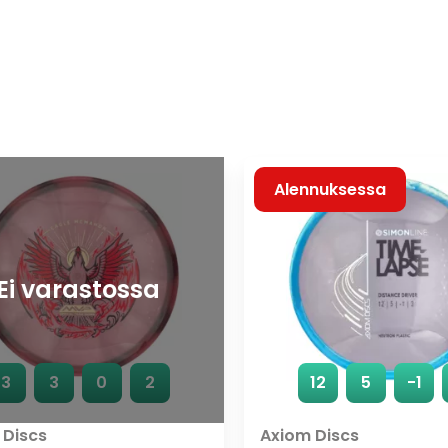
Alennuksessa
Ei varastossa
3
3
0
2
12
5
-1
 Discs
Axiom Discs