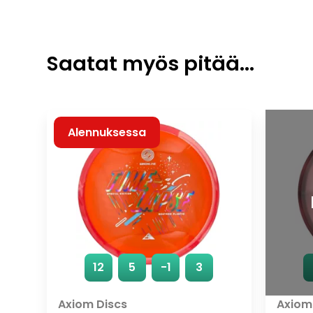
Saatat myös pitää...
Alennuksessa
12
5
-1
3
Axiom Discs
Axiom