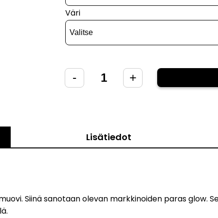
Väri
Eclipse
-
+
Pixel
-
Team
MVP
Lisätiedot
Halloween
Edition
määrä
uovi. Siinä sanotaan olevan markkinoiden paras glow. Se 
lä.