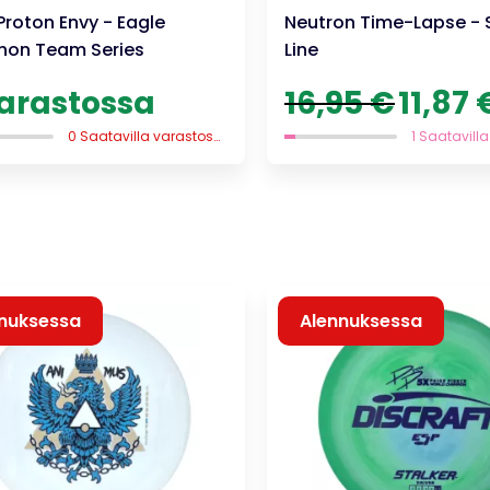
Proton Envy - Eagle
Neutron Time-Lapse -
on Team Series
Line
Alkuperäin
varastossa
16,95
€
11,87
hinta
oli:
0 Saatavilla varastossa
16,95 €.
nuksessa
Alennuksessa