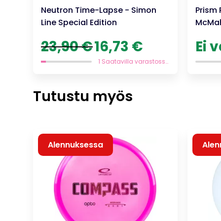
Neutron Time-Lapse - Simon
Prism 
Line Special Edition
McMah
Alkuperäinen
Nykyinen
23,90
€
16,73
€
Ei 
hinta
hinta
oli:
on:
1 Saatavilla varastossa
23,90 €.
16,73 €.
Tutustu myös
Alennuksessa
Alen