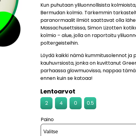
hinta
hinta
Kun puhutaan yliluonnollisista kolmioist
oli:
on:
Bermudan kolmio. Tarkemmin tarkastelt
paranormaalit ilmiöt saattavat olla lä
25,90 €.
18,13 €
Massachusettsissa, Simon Lizotten kotika
kolmio – alue, jolla on raportoitu yliluonn
poltergeisteihin.
Löydä kaikki nämä kummitusolennot ja pa
kauhuvrsiosta, jonka on kuvittanut Green 
parhaassa glowmuovissa, nappaa tämä v
ennen kuin se katoaa!
Lentoarvot
2
4
0
0.5
Paino