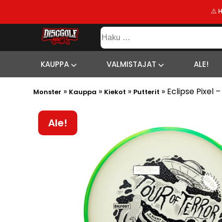
⚠️ 
KAUPPA
Haku:
VALMISTAJAT
SISÄLTÖ
SITEMAP
ALE!
KAUPPA
VALMISTAJAT
ALE!
UUSIMMAT
»
»
»
»
Eclipse Pixel
LISÄYKSET
Monster
Kauppa
Kiekot
Putterit
Ale!