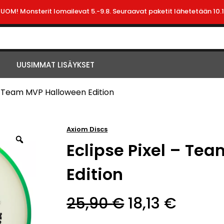
HUOM! Monsterit lomailevat 5.-9.8. Seuraavat paketit lähetetään 10.1
UUSIMMAT LISÄYKSET
 – Team MVP Halloween Edition
Axiom Discs
Eclipse Pixel – Te
Edition
Alkuperäine
Nykyi
25,90
€
18,13
€