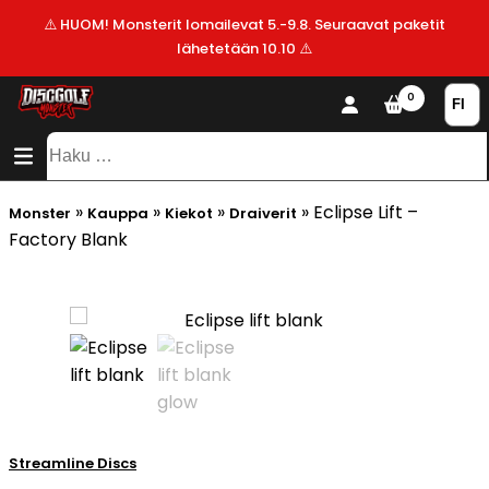
⚠️ HUOM! Monsterit lomailevat 5.-9.8. Seuraavat paketit
lähetetään 10.10 ⚠️
KAUPPA
0
SISÄLTÖ
SITEMAP
VALMISTAJAT
Haku:
ALE!
»
»
»
»
Eclipse Lift –
Monster
Kauppa
Kiekot
Draiverit
UUSIMMAT
Factory Blank
LISÄYKSET
Streamline Discs