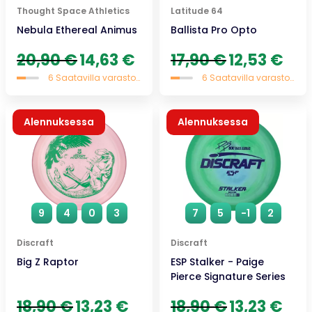
Thought Space Athletics
Latitude 64
Nebula Ethereal Animus
Ballista Pro Opto
Alkuperäinen
Nykyinen
Alkuperäinen
Nykyi
20,90
€
14,63
€
17,90
€
12,53
€
hinta
hinta
hinta
hinta
6 Saatavilla varastossa
6 Saatavilla varastossa
oli:
on:
oli:
on:
20,90 €.
14,63 €.
17,90 €.
12,53 
Alennuksessa
Alennuksessa
9
4
0
3
7
5
-1
2
Discraft
Discraft
Big Z Raptor
ESP Stalker - Paige
Pierce Signature Series
Alkuperäinen
Nykyinen
Alkuperäinen
Nykyi
18,90
€
13,23
€
18,90
€
13,23
€