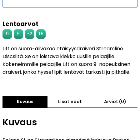
Lentoarvot
9
5
-2
1.5
Lift on suora-alivakaa etäisyysdraiveri Streamline
Discsiltä. Se on loistava kiekko uusille pelaajille.
Kokeneimmille pelaajille Lift on suora 9-nopeuksinen
draiveri, jonka hysseflipit lentävät tarkasti ja pitkälle.
Kuvaus
Lisätiedot
Arviot (0)
Kuvaus