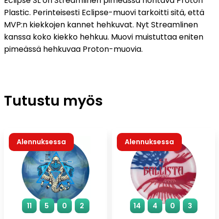
Eclipse SL on Streamlinen pimeässä hohtava Proton
Plastic. Perinteisesti Eclipse-muovi tarkoitti sitä, että
MVP:n kiekkojen kannet hehkuvat. Nyt Streamlinen
kanssa koko kiekko hehkuu. Muovi muistuttaa eniten
pimeässä hehkuvaa Proton-muovia.
Tutustu myös
Alennuksessa
Alennuksessa
11
5
0
2
14
4
0
3