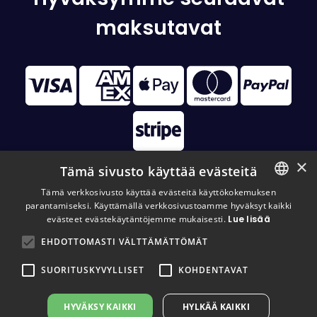
maksutavat
×
Tämä sivusto käyttää evästeitä
Tämä verkkosivusto käyttää evästeitä käyttökokemuksen
parantamiseksi. Käyttämällä verkkosivustoamme hyväksyt kaikki
FINNISH
© 2026 Disc Golf Monster All Rights Reserved
evästeet evästekäytäntöjemme mukaisesti.
Lue lisää
FINNISH
EHDOTTOMASTI VÄLTTÄMÄTTÖMÄT
ENGLISH
SUORITUSKYVYLLISET
KOHDENTAVAT
HYVÄKSY KAIKKI
HYLKÄÄ KAIKKI