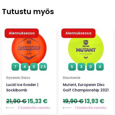
Tutustu myös
Alennuksessa
Alennuksessa
7
4
0
2.5
5
3
0
4
Dynamic Discs
Discmania
Lucid Ice Evader |
Mutant, European Disc
Sockibomb
Golf Championship 2021
Alkuperäinen
Nykyinen
Alkuperäinen
Nykyi
21,90
€
15,33
€
19,90
€
13,93
€
hinta
hinta
hinta
hinta
2 Saatavilla varastossa
1 Saatavilla varastossa
oli:
on:
oli:
on:
21,90 €.
15,33 €.
19,90 €.
13,93 