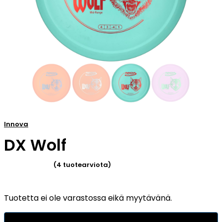
Innova
DX Wolf
(
4
tuotearviota)
Arvio
4.75
Tuotetta ei ole varastossa eikä myytävänä.
5:stä
perustuen