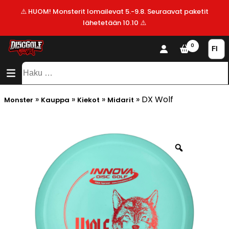
⚠️ HUOM! Monsterit lomailevat 5.-9.8. Seuraavat paketit
lähetetään 10.10 ⚠️
KAUPPA
0
SISÄLTÖ
SITEMAP
VALMISTAJAT
Haku:
ALE!
»
»
»
»
DX Wolf
Monster
Kauppa
Kiekot
Midarit
UUSIMMAT
LISÄYKSET