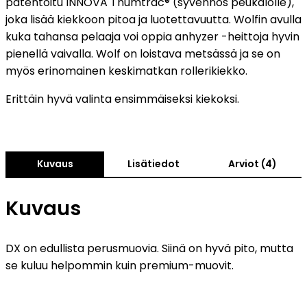
patentoitu INNOVA Thumtrac® (syvennös peukalolle),
joka lisää kiekkoon pitoa ja luotettavuutta. Wolfin avulla
kuka tahansa pelaaja voi oppia anhyzer -heittoja hyvin
pienellä vaivalla. Wolf on loistava metsässä ja se on
myös erinomainen keskimatkan rollerikiekko.
Erittäin hyvä valinta ensimmäiseksi kiekoksi.
Kuvaus
Lisätiedot
Arviot (4)
Kuvaus
DX on edullista perusmuovia. Siinä on hyvä pito, mutta
se kuluu helpommin kuin premium-muovit.