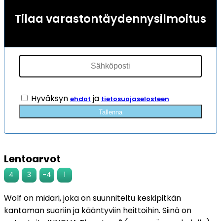
4
asiakkaan
Tilaa varastontäydennysilmoitus
arvotukseen.
Hyväksyn
ja
ehdot
tietosuojaselosteen
Tallenna
Lentoarvot
4
3
-4
1
Wolf on midari, joka on suunniteltu keskipitkän
kantaman suoriin ja kääntyviin heittoihin. Siinä on