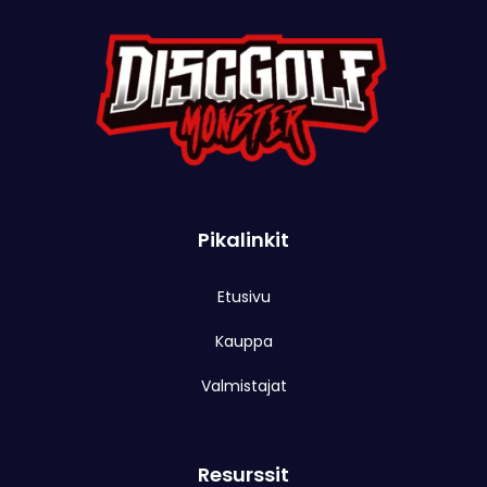
Pikalinkit
Etusivu
Kauppa
Valmistajat
Resurssit