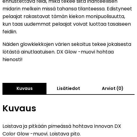
ennustettava feidi, mikä tekee siitä ihanteellisen
midarin melkein missä tahansa tilanteessa. Edistyneet
pelaajat rakastavat tämän kiekon monipuolisuutta,
kun taas uudemmat pelaajat voivat luottaa tasaiseen
feidiin.
Näiden glowkiekkojen värien sekoitus tekee jokaisesta
lötästä ainutlaatuisen. DX Glow -muovi hohtaa
hienosti!
Kuvaus
Lisätiedot
Arviot (0)
Kuvaus
Loistava ja pitkään pimeässä hohtava Innovan DX
Color Glow -muovi. Loistava pito.