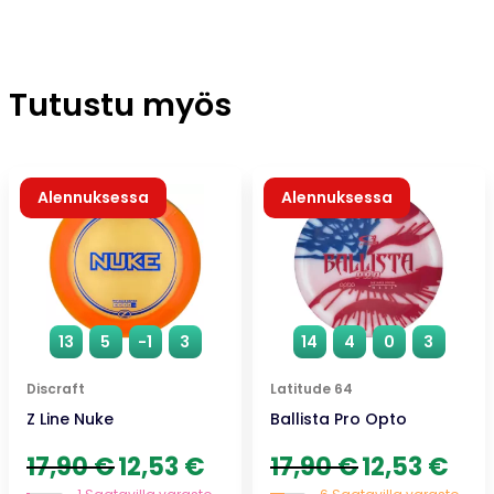
Tutustu myös
Alennuksessa
Alennuksessa
13
5
-1
3
14
4
0
3
Discraft
Latitude 64
Z Line Nuke
Ballista Pro Opto
Alkuperäinen
Nykyinen
Alkuperäinen
Nykyi
17,90
€
12,53
€
17,90
€
12,53
€
hinta
hinta
hinta
hinta