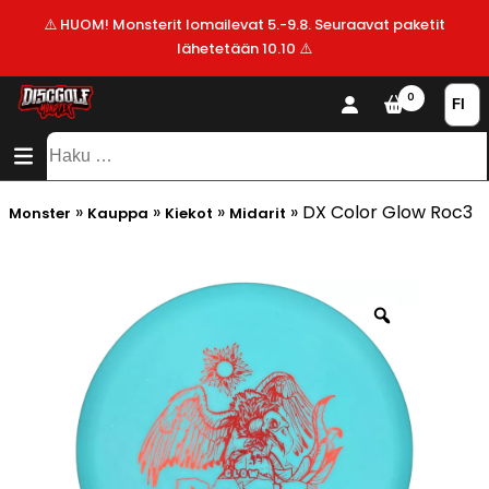
⚠️ HUOM! Monsterit lomailevat 5.-9.8. Seuraavat paketit
lähetetään 10.10 ⚠️
KAUPPA
0
SISÄLTÖ
SITEMAP
VALMISTAJAT
Haku:
ALE!
»
»
»
»
DX Color Glow Roc3
Monster
Kauppa
Kiekot
Midarit
UUSIMMAT
LISÄYKSET