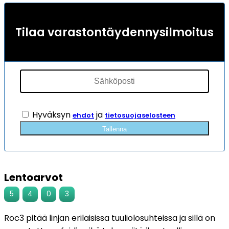
Tilaa varastontäydennysilmoitus
Hyväksyn
ja
ehdot
tietosuojaselosteen
Tallenna
Lentoarvot
5
4
0
3
Roc3 pitää linjan erilaisissa tuuliolosuhteissa ja sillä on