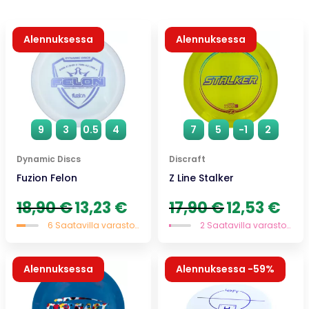
Alennuksessa
Alennuksessa
9
3
0.5
4
7
5
-1
2
Dynamic Discs
Discraft
Fuzion Felon
Z Line Stalker
Alkuperäinen
Nykyinen
Alkuperäinen
Nykyi
18,90
€
13,23
€
17,90
€
12,53
€
hinta
hinta
hinta
hinta
6 Saatavilla varastossa
2 Saatavilla varastossa
oli:
on:
oli:
on:
18,90 €.
13,23 €.
17,90 €.
12,53 
Alennuksessa
Alennuksessa -59%