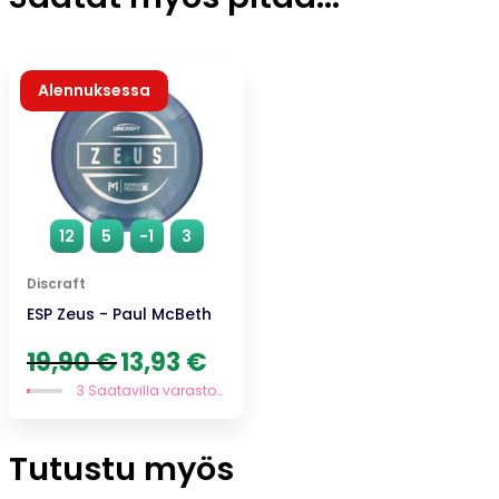
Alennuksessa
12
5
-1
3
Discraft
ESP Zeus - Paul McBeth
Alkuperäinen
Nykyinen
19,90
€
13,93
€
hinta
hinta
3 Saatavilla varastossa
oli:
on:
19,90 €.
13,93 €.
Tutustu myös