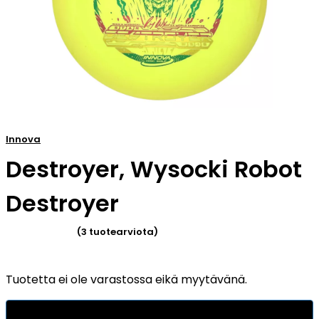
Innova
Destroyer, Wysocki Robot
Destroyer
(
3
tuotearviota)
Arvio
4.33
Tuotetta ei ole varastossa eikä myytävänä.
5:stä
perustuen