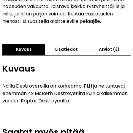
nopeuden vakautta. Loistava kiekko rystyheittäjille ja
niille, joilla on paljon voimaa. Kestää vastatuulen
hienosti. Ei suositella aloitteleville pelaajille.
Kuvaus
Lisätiedot
Arviot (3)
Kuvaus
Näillä Destroyereilla on korkeampi PLH ja ne tuntuvat
enemmän 4x McBeth Destroyerilta kuin aikaisemman
vuoden Raptor Destroyerilta.
Saatat myös pitää...