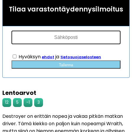
6
asiakkaan
Tilaa varastontäydennysilmoitus
arvotukseen.
Hyväksyn
ja
ehdot
tietosuojaselosteen
Tallenna
Lentoarvot
12
5
-1
3
Destroyer on erittäin nopea ja vakaa pitkän matkan
driver. Tämä kiekko on paljon kuin nopeampi Wraith,
mutta siinä on hieman enemmän korkean ja alhaisen