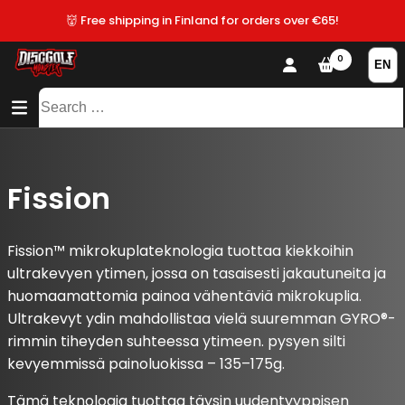
👹 Free shipping in Finland for orders over €65!
0
CONTENT
SITEMAP
Search
for:
Fission
Fission™ mikrokuplateknologia tuottaa kiekkoihin
ultrakevyen ytimen, jossa on tasaisesti jakautuneita ja
huomaamattomia painoa vähentäviä mikrokuplia.
Ultrakevyt ydin mahdollistaa vielä suuremman GYRO®-
rimmin tiheyden suhteessa ytimeen. pysyen silti
kevyemmissä painoluokissa – 135–175g.
Tämä teknologia tuottaa täysin uudentyyppisen