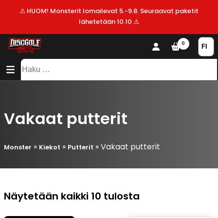
⚠️ HUOM! Monsterit lomailevat 5.-9.8. Seuraavat paketit
lähetetään 10.10 ⚠️
KAUPPA
0
SISÄLTÖ
SITEMAP
VALMISTAJAT
Haku:
ALE!
UUSIMMAT
LISÄYKSET
Vakaat putterit
»
»
»
Vakaat putterit
Monster
Kiekot
Putterit
Suosituimmat
Näytetään kaikki 10 tulosta
ensin