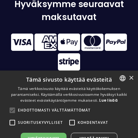
Hyväksymme seuraavat
maksutavat
×
Tämä sivusto käyttää evästeitä
Tämä verkkosivusto käyttää evästeitä käyttökokemuksen
parantamiseksi. Käyttämällä verkkosivustoamme hyväksyt kaikki
FINNISH
© 2026 Disc Golf Monster All Rights Reserved
evästeet evästekäytäntöjemme mukaisesti.
Lue lisää
FINNISH
EHDOTTOMASTI VÄLTTÄMÄTTÖMÄT
ENGLISH
SUORITUSKYVYLLISET
KOHDENTAVAT