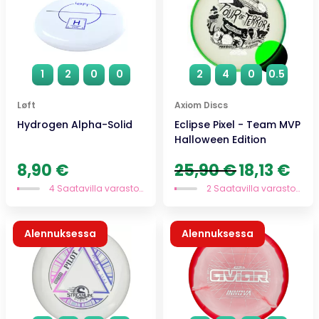
1
2
0
0
2
4
0
0.5
Løft
Axiom Discs
Hydrogen Alpha-Solid
Eclipse Pixel - Team MVP
Halloween Edition
Alkuperäinen
Nykyi
8,90
€
25,90
€
18,13
€
hinta
hinta
4 Saatavilla varastossa
2 Saatavilla varastossa
oli:
on:
25,90 €.
18,13 
Alennuksessa
Alennuksessa