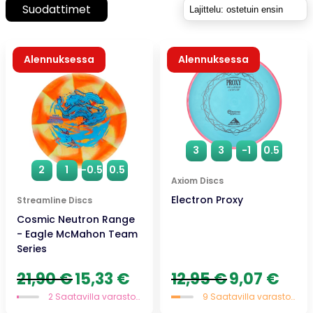
Suodattimet
Alennuksessa
Alennuksessa
Uutuus
3
3
-1
0.5
2
1
-0.5
0.5
Axiom Discs
Electron Proxy
Streamline Discs
Cosmic Neutron Range
- Eagle McMahon Team
Series
Alkuperäinen
Nykyinen
Alkuperäinen
Nykyin
21,90
€
15,33
€
12,95
€
9,07
€
hinta
hinta
hinta
hinta
2 Saatavilla varastossa
9 Saatavilla varastossa
oli:
on:
oli:
on: