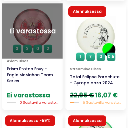
21,90 €.
15,33 €.
12,95 €.
9,07 €.
Alennuksessa
Uutuus
Ei varastossa
3
3
0
2
1
7
0
0.5
Axiom Discs
Prism Proton Envy -
Streamline Discs
Eagle McMahon Team
Total Eclipse Parachute
Series
- Gyropalooza 2024
Alkuperäinen
Nyky
Ei varastossa
22,95
€
16,07
€
hinta
hint
0 Saatavilla varastossa
5 Saatavilla varastossa
oli:
on:
22,95 €.
16,07
Alennuksessa -59%
Alennuksessa