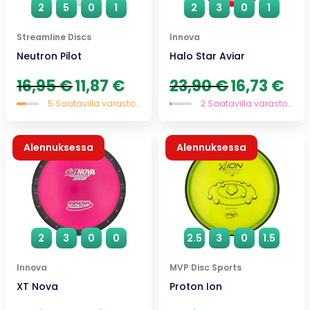
2
5
0
1
2
3
0
1
Streamline Discs
Innova
Neutron Pilot
Halo Star Aviar
Alkuperäinen
Nykyinen
Alkuperäinen
Nyky
16,95
€
11,87
€
23,90
€
16,73
€
hinta
hinta
hinta
hinta
5 Saatavilla varastossa
2 Saatavilla varastossa
oli:
on:
oli:
on:
16,95 €.
11,87 €.
23,90 €.
16,73
Alennuksessa
Alennuksessa
2
3
0
0
2.5
3
0
1.5
Innova
MVP Disc Sports
XT Nova
Proton Ion