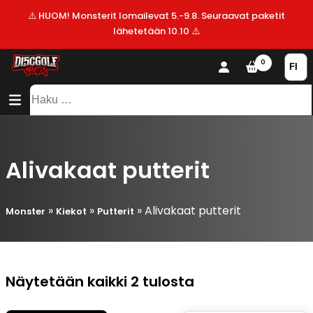
⚠️ HUOM! Monsterit lomailevat 5.-9.8. Seuraavat paketit
lähetetään 10.10 ⚠️
KAUPPA
0
SISÄLTÖ
SITEMAP
VALMISTAJAT
Haku:
ALE!
UUSIMMAT
LISÄYKSET
Alivakaat putterit
»
»
»
Alivakaat putterit
Monster
Kiekot
Putterit
Suosituimmat
Näytetään kaikki 2 tulosta
ensin