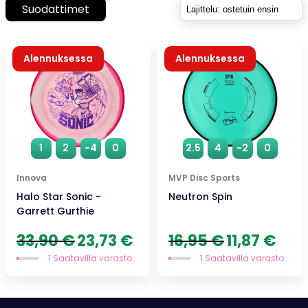
Suodattimet
Alennuksessa
Alennuksessa
1
2
-4
0
2.5
4
-2
0
Innova
MVP Disc Sports
Halo Star Sonic -
Neutron Spin
Garrett Gurthie
Alkuperäinen
Nykyinen
Alkuperäinen
Nykyi
33,90
€
23,73
€
16,95
€
11,87
€
hinta
hinta
hinta
hinta
1 Saatavilla varastossa
1 Saatavilla varastossa
oli:
on:
oli:
on:
33,90 €.
23,73 €.
16,95 €.
11,87 €