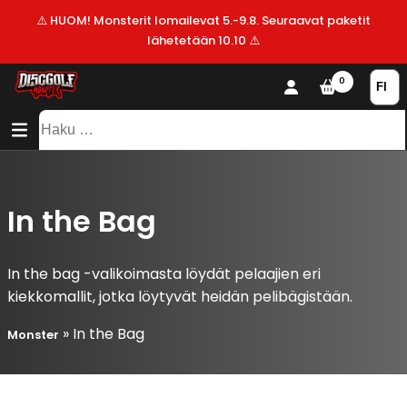
⚠️ HUOM! Monsterit lomailevat 5.-9.8. Seuraavat paketit
lähetetään 10.10 ⚠️
KAUPPA
0
SISÄLTÖ
SITEMAP
VALMISTAJAT
Haku:
ALE!
UUSIMMAT
LISÄYKSET
In the Bag
In the bag -valikoimasta löydät pelaajien eri
kiekkomallit, jotka löytyvät heidän pelibägistään.
»
In the Bag
Monster