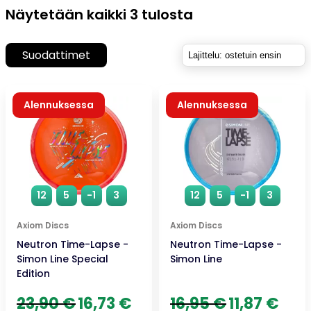
Suosituimmat
Näytetään kaikki 3 tulosta
ensin
Suodattimet
Alennuksessa
Alennuksessa
12
5
-1
3
12
5
-1
3
Axiom Discs
Axiom Discs
Neutron Time-Lapse -
Neutron Time-Lapse -
Simon Line Special
Simon Line
Edition
Alkuperäinen
Nykyinen
Alkuperäinen
Nykyi
23,90
€
16,73
€
16,95
€
11,87
€