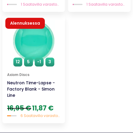
hinta
hinta
hinta
hinta
1 Saatavilla varastossa
1 Saatavilla varastossa
oli:
on:
oli:
on:
23,90 €.
16,73 €.
16,95 €.
11,87 €
Alennuksessa
12
5
-1
3
Axiom Discs
Neutron Time-Lapse -
Factory Blank - Simon
Line
Alkuperäinen
Nykyinen
16,95
€
11,87
€
hinta
hinta
6 Saatavilla varastossa
oli:
on:
16,95 €.
11,87 €.