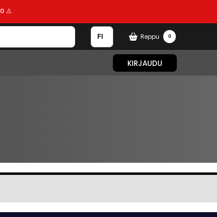
0 ⚠️
Reppu
0
KIRJAUDU