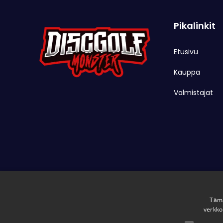
Pikalinkit
Etusivu
Kauppa
Valmistajat
Tämä
verkko