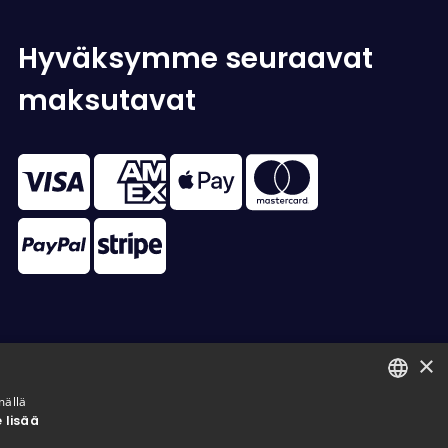
Hyväksymme seuraavat
maksutavat
×
mällä
 lisää
FINNISH