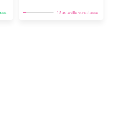
inen
a
11 Saatavilla varastossa
1 Saatavilla varastossa
 €.