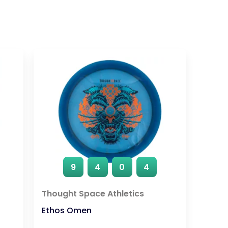
9
4
0
4
Thought Space Athletics
Ethos Omen