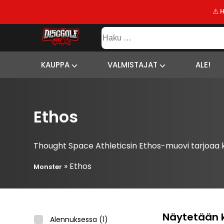
⚠️ 
KAUPPA
Haku:
VALMISTAJAT
SISÄLTÖ
SITEMAP
ALE!
KAUPPA
VALMISTAJAT
ALE!
UUSIMMAT
LISÄYKSET
Ethos
Thought Space Athleticsin Ethos-muovi tarjoaa ki
»
Ethos
Monster
Näytetään k
Alennuksessa
(1)