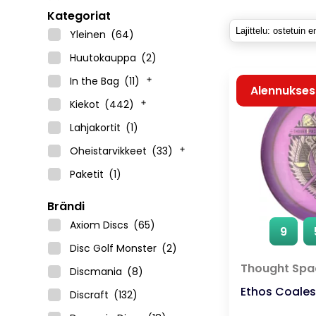
Kategoriat
Yleinen
(64)
Huutokauppa
(2)
In the Bag
(11)
Alennukse
Kiekot
(442)
Lahjakortit
(1)
Oheistarvikkeet
(33)
Paketit
(1)
Brändi
Axiom Discs
(65)
9
Disc Golf Monster
(2)
Thought Spac
Discmania
(8)
Ethos Coale
Discraft
(132)