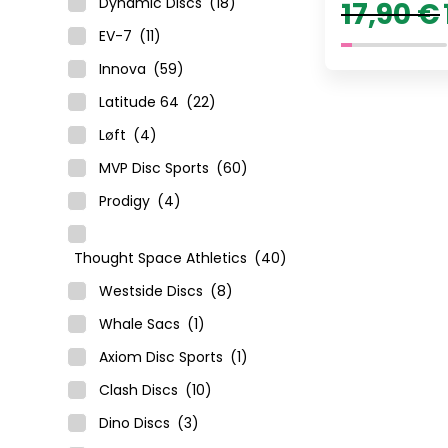
Dynamic Discs
(18)
17,90
€
EV-7
(11)
o
Innova
(59)
Latitude 64
(22)
Løft
(4)
MVP Disc Sports
(60)
Prodigy
(4)
Thought Space Athletics
(40)
Westside Discs
(8)
Whale Sacs
(1)
Axiom Disc Sports
(1)
Clash Discs
(10)
Dino Discs
(3)