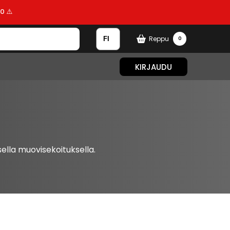
0 ⚠️
Reppu
0
KIRJAUDU
ella muovisekoituksella.