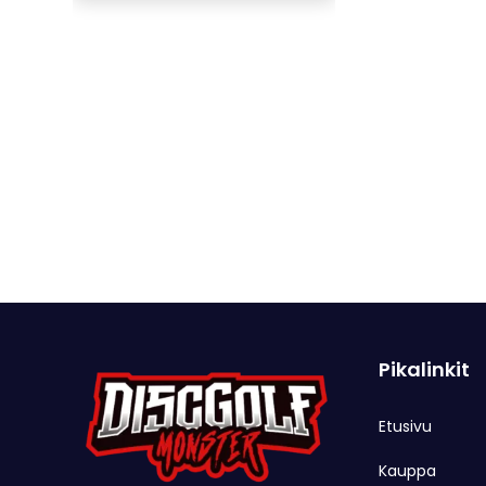
Pikalinkit
Etusivu
Kauppa