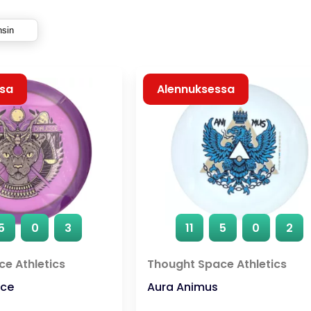
ensin
ssa
Alennuksessa
5
0
3
11
5
0
2
e Athletics
Thought Space Athletics
sce
Aura Animus