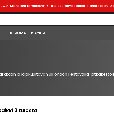
HUOM! Monsterit lomailevat 5.-9.8. Seuraavat paketit lähetetään 10.1
UUSIMMAT LISÄYKSET
rkkaan ja läpikuultavan ulkonäön kestävällä, pitkäkestois
Suosituimmat
aikki 3 tulosta