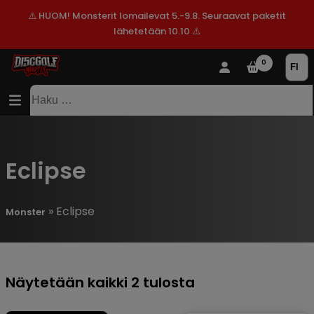
⚠️ HUOM! Monsterit lomailevat 5.-9.8. Seuraavat paketit
lähetetään 10.10 ⚠️
KAUPPA
0
SISÄLTÖ
SITEMAP
VALMISTAJAT
Haku:
ALE!
UUSIMMAT
LISÄYKSET
Eclipse
»
Eclipse
Monster
Suosituimmat
Näytetään kaikki 2 tulosta
ensin