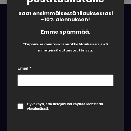
Saat ensimmäisestä tilauksestasi
-10% alennuksen!
Emme spämmää.
*kuponki ei voimassa ennakkotilauksis
sa, eikä
nimetyissä uutuustuotteissa.
Email
*
Pikalinkit
Etusivu
Hyväksyn, että tietojani voi käyttää Monsterin
Kauppa
viestinnässä.
Valmistajat