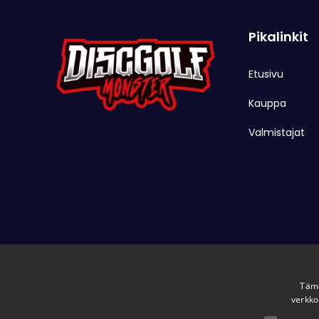
Pikalinkit
Etusivu
Kauppa
Valmistajat
Tämä
verkko