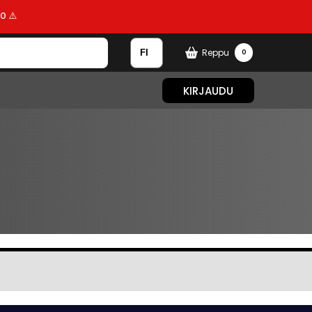
0 ⚠️
Reppu
0
KIRJAUDU