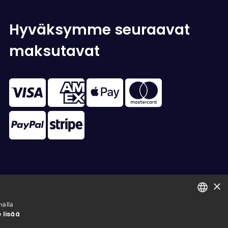
Hyväksymme seuraavat
maksutavat
×
mällä
 lisää
FINNISH