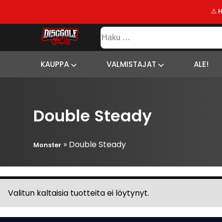
⚠️ 
KAUPPA
Haku:
VALMISTAJAT
SISÄLTÖ
SITEMAP
ALE!
KAUPPA
VALMISTAJAT
ALE!
UUSIMMAT
LISÄYKSET
Double Steady
»
Double Steady
Monster
Valitun kaltaisia tuotteita ei löytynyt.