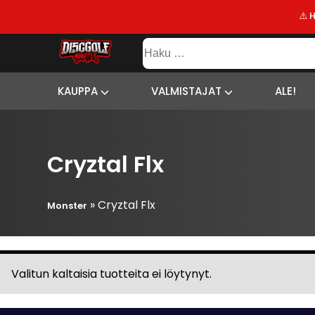
⚠️ 
KAUPPA
Haku:
VALMISTAJAT
SISÄLTÖ
SITEMAP
ALE!
KAUPPA
VALMISTAJAT
ALE!
UUSIMMAT
LISÄYKSET
Cryztal Flx
»
Cryztal Flx
Monster
Valitun kaltaisia tuotteita ei löytynyt.