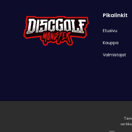
Pikalinkit
Etusivu
Kauppa
Valmistajat
Tämä
verkko