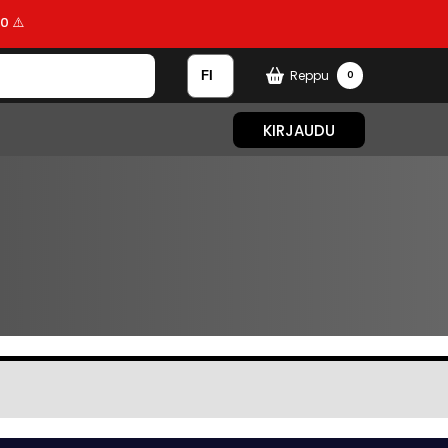
0 ⚠️
Reppu
0
KIRJAUDU