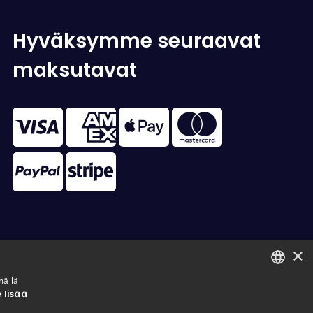
Hyväksymme seuraavat
maksutavat
×
mällä
 lisää
FINNISH